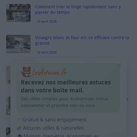
Comment trier le linge rapidement sans y
passer du temps
10 avril 2026
Vinaigre blanc et four est-ce efficace contre la
graisse
10 avril 2026
×
Taches pigmentaires : routine simple +
habitudes qui aident
Recevez nos meilleures astuces
9 avril 2026
dans votre boîte mail.
Des idées simples pour économiser, mieux
Produits ménagers : comment économiser en
courses sans acheter 10 sprays
consommer et prendre soin de vous.
9 avril 2026
✅ Gratuit & sans engagement
🌿 Astuces utiles & naturelles
Budget mensuel : méthode rapide pour
🏠 Maison, bien-être, économies au
répartir son salaire dès le jour de paie