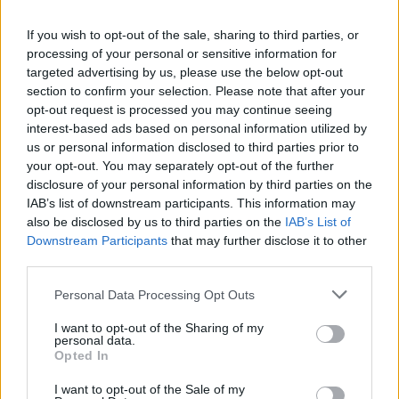
du jour soutiennent les démarches de fond, les
échanges authentiques et tout ce qui demande
If you wish to opt-out of the sale, sharing to third parties, or
lucidité. Une opportunité peut surgir là où vous
processing of your personal or sensitive information for
targeted advertising by us, please use the below opt-out
acceptez de regarder les choses sans détour, y
section to confirm your selection. Please note that after your
compris dans un domaine que vous aviez remis à
opt-out request is processed you may continue seeing
plus tard. Émotionnellement, la journée favorise les
interest-based ads based on personal information utilized by
libérations discrètes plutôt que les grands éclats. Si
us or personal information disclosed to third parties prior to
quelque chose vous pèse, cherchez le bon moment
your opt-out. You may separately opt-out of the further
disclosure of your personal information by third parties on the
pour en parler. Évitez en revanche de nourrir des
IAB’s list of downstream participants. This information may
suppositions sans vérifier les faits.
also be disclosed by us to third parties on the
IAB’s List of
Downstream Participants
that may further disclose it to other
Sagittaire
— La journée du 15 June 2026 apporte un
third parties.
souffle d’expansion et une envie de sortir d’un cadre
trop étroit. Vous pourriez ressentir un regain d’élan,
Personal Data Processing Opt Outs
une curiosité plus vive ou le désir de reprendre une
I want to opt-out of the Sharing of my
initiative laissée en suspens. Les astres favorisent les
personal data.
Opted In
déplacements, les découvertes, les idées neuves et
les échanges qui ouvrent des perspectives. Une
I want to opt-out of the Sale of my