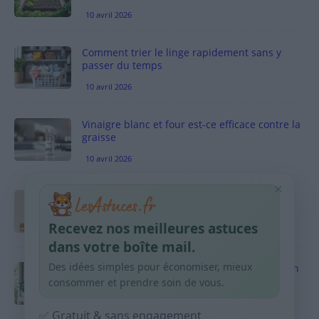
10 avril 2026
Comment trier le linge rapidement sans y
passer du temps
10 avril 2026
Vinaigre blanc et four est-ce efficace contre la
graisse
10 avril 2026
×
Taches pigmentaires : routine simple +
habitudes qui aident
Recevez nos meilleures astuces
9 avril 2026
dans votre boîte mail.
Des idées simples pour économiser, mieux
Produits ménagers : comment économiser en
courses sans acheter 10 sprays
consommer et prendre soin de vous.
9 avril 2026
✅ Gratuit & sans engagement