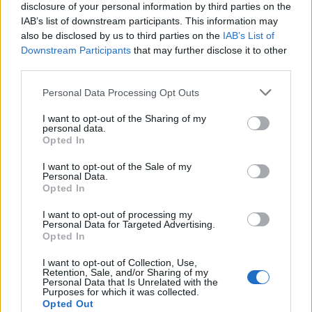
disclosure of your personal information by third parties on the
constructive. Une opportunité de transformation est
IAB’s list of downstream participants. This information may
possible dans un domaine où vous n’acceptiez plus
also be disclosed by us to third parties on the
IAB’s List of
les demi-mesures. Côté énergie, mieux vaut éviter les
Downstream Participants
that may further disclose it to other
rapports de force inutiles, surtout face à quelqu’un
third parties.
de fermé ou sur la défensive. En soirée, un besoin de
Personal Data Processing Opt Outs
silence, d’intimité ou de recul pourrait vous aider à
retrouver une vraie clarté intérieure.
I want to opt-out of the Sharing of my
personal data.
Opted In
Sagittaire
— Ce 05 May 2026 ouvre une journée
mobile, inspirante et parfois surprenante. Vous
I want to opt-out of the Sale of my
Personal Data.
pourriez ressentir un appel vers davantage d’air, de
Opted In
nouveauté ou de mouvement, même dans un cadre
habituel. Les influences du moment favorisent les
I want to opt-out of processing my
Personal Data for Targeted Advertising.
initiatives qui élargissent l’horizon : prise de contact,
Opted In
déplacement, apprentissage, découverte ou simple
I want to opt-out of Collection, Use,
changement de perspective. Dans les relations,
Retention, Sale, and/or Sharing of my
l’ambiance gagne à rester légère, sans pour autant
Personal Data that Is Unrelated with the
Purposes for which it was collected.
éviter les sujets sérieux si le moment s’y prête. Une
Opted Out