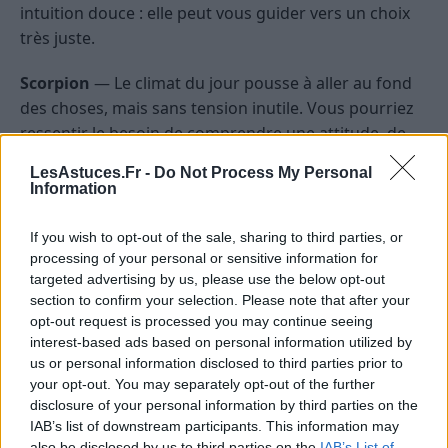
intuition douce : elle peut vous guider vers un choix
très juste.
Scorpion
— Le climat du jour pousse à aller au fond
des choses, mais sans tension inutile. Vous pourriez
ressentir le besoin de comprendre une attitude, de
clarifier une zone floue ou de remettre de la vérité
LesAstuces.Fr -
Do Not Process My Personal
dans un échange. Les astres favorisent les prises de
Information
conscience utiles, à condition de ne pas transformer
chaque détail en enjeu majeur. Une opportunité de
If you wish to opt-out of the sale, sharing to third parties, or
réajustement peut apparaître dans la sphère
processing of your personal or sensitive information for
targeted advertising by us, please use the below opt-out
matérielle, familiale ou affective. Côté émotions, une
section to confirm your selection. Please note that after your
sensibilité plus marquée peut vous rendre réceptif à
opt-out request is processed you may continue seeing
ce qui n’est pas dit ; gardez cependant une place pour
interest-based ads based on personal information utilized by
le doute raisonnable. La journée peut se terminer sur
us or personal information disclosed to third parties prior to
une impression d’apaisement profond.
your opt-out. You may separately opt-out of the further
disclosure of your personal information by third parties on the
Sagittaire
— Le 12 May 2026 met l’accent sur les
IAB’s list of downstream participants. This information may
also be disclosed by us to third parties on the
IAB’s List of