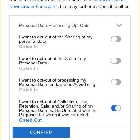
partenariats, les dialogues et les décisions à prendre
Downstream Participants
that may further disclose it to other
à deux ou avec d’autres. Vous pourriez sentir qu’une
third parties.
discussion importante mérite d’être reprise dans un
esprit plus ouvert, plus constructif. Les influences du
Personal Data Processing Opt Outs
jour favorisent les accords progressifs, les idées
I want to opt-out of the Sharing of my
partagées et les solutions qui émergent quand
personal data.
Opted In
chacun fait un pas. Sur le plan personnel, une envie
d’air neuf peut vous pousser à modifier une habitude
I want to opt-out of the Sale of my
Personal Data.
ou à envisager un déplacement, même symbolique.
Opted In
Attention simplement à ne pas promettre trop vite :
ce qui est clair, simple et réalisable aura bien plus de
I want to opt-out of processing my
Personal Data for Targeted Advertising.
valeur aujourd’hui.
Opted In
Capricorne
— Cette journée invite à l’efficacité
I want to opt-out of Collection, Use,
Retention, Sale, and/or Sharing of my
sereine et à une meilleure gestion de vos ressources.
Personal Data that Is Unrelated with the
Purposes for which it was collected.
Vous pourriez ressentir une motivation stable pour
Opted Out
avancer sur des tâches concrètes, régler un détail
administratif ou remettre de l’ordre dans votre
CONFIRM