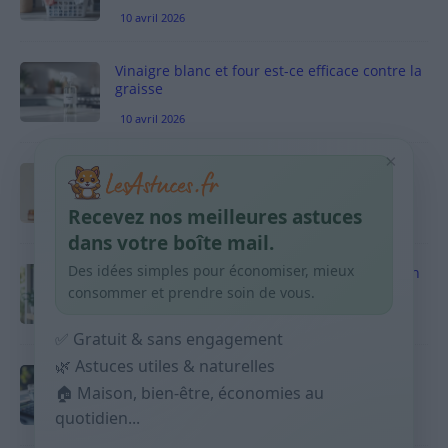
10 avril 2026
Vinaigre blanc et four est-ce efficace contre la
graisse
10 avril 2026
×
Taches pigmentaires : routine simple +
habitudes qui aident
Recevez nos meilleures astuces
9 avril 2026
dans votre boîte mail.
Des idées simples pour économiser, mieux
Produits ménagers : comment économiser en
courses sans acheter 10 sprays
consommer et prendre soin de vous.
9 avril 2026
✅ Gratuit & sans engagement
🌿 Astuces utiles & naturelles
Budget mensuel : méthode rapide pour
🏠 Maison, bien-être, économies au
répartir son salaire dès le jour de paie
quotidien...
9 avril 2026