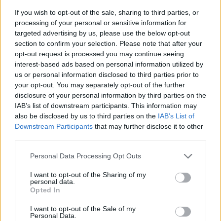
par de nouvelles perspectives ou des échanges
If you wish to opt-out of the sale, sharing to third parties, or
enrichissants. C’est le moment de vous ouvrir à
processing of your personal or sensitive information for
l’inconnu, tout en restant prudent quant à vos limites.
targeted advertising by us, please use the below opt-out
Faites confiance à votre enthousiasme pour avancer,
section to confirm your selection. Please note that after your
mais n’oubliez pas de prendre le temps de vous
opt-out request is processed you may continue seeing
interest-based ads based on personal information utilized by
recentrer sur l’essentiel.
us or personal information disclosed to third parties prior to
your opt-out. You may separately opt-out of the further
Capricorne
disclosure of your personal information by third parties on the
IAB’s list of downstream participants. This information may
Les influences du jour vous encouragent à faire
also be disclosed by us to third parties on the
IAB’s List of
preuve de persévérance et de discipline dans vos
Downstream Participants
that may further disclose it to other
projets. Vous pourriez ressentir une stabilité
third parties.
intérieure qui vous pousse à structurer vos idées ou à
Personal Data Processing Opt Outs
faire avancer des démarches importantes. Soyez à
l’écoute de votre sagesse intérieure, tout en évitant
I want to opt-out of the Sharing of my
personal data.
de vous laisser submerger par le stress. La patience
Opted In
sera votre meilleure alliée.
I want to opt-out of the Sale of my
Personal Data.
Verseau