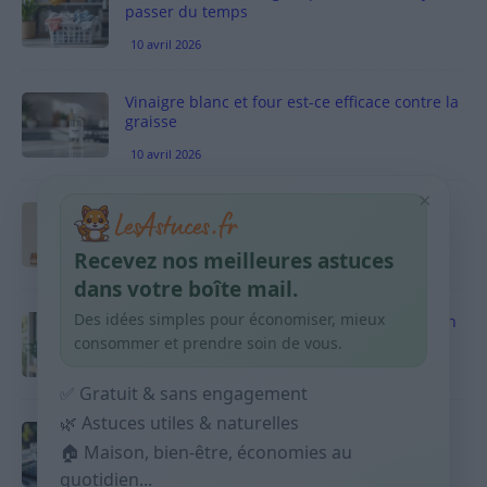
passer du temps
10 avril 2026
Vinaigre blanc et four est-ce efficace contre la
graisse
10 avril 2026
×
Taches pigmentaires : routine simple +
habitudes qui aident
Recevez nos meilleures astuces
9 avril 2026
dans votre boîte mail.
Des idées simples pour économiser, mieux
Produits ménagers : comment économiser en
courses sans acheter 10 sprays
consommer et prendre soin de vous.
9 avril 2026
✅ Gratuit & sans engagement
🌿 Astuces utiles & naturelles
Budget mensuel : méthode rapide pour
🏠 Maison, bien-être, économies au
répartir son salaire dès le jour de paie
quotidien...
9 avril 2026