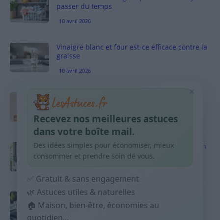
passer du temps
10 avril 2026
Vinaigre blanc et four est-ce efficace contre la
graisse
10 avril 2026
×
Taches pigmentaires : routine simple +
habitudes qui aident
Recevez nos meilleures astuces
9 avril 2026
dans votre boîte mail.
Des idées simples pour économiser, mieux
Produits ménagers : comment économiser en
courses sans acheter 10 sprays
consommer et prendre soin de vous.
9 avril 2026
✅ Gratuit & sans engagement
🌿 Astuces utiles & naturelles
Budget mensuel : méthode rapide pour
🏠 Maison, bien-être, économies au
répartir son salaire dès le jour de paie
quotidien...
9 avril 2026