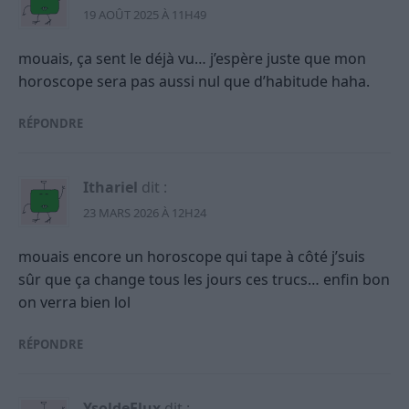
19 AOÛT 2025 À 11H49
mouais, ça sent le déjà vu… j’espère juste que mon
horoscope sera pas aussi nul que d’habitude haha.
RÉPONDRE
Ithariel
dit :
23 MARS 2026 À 12H24
mouais encore un horoscope qui tape à côté j’suis
sûr que ça change tous les jours ces trucs… enfin bon
on verra bien lol
RÉPONDRE
YsoldeFlux
dit :