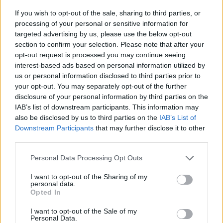
Capricorne
If you wish to opt-out of the sale, sharing to third parties, or
Les influences du jour vous encouragent à faire
processing of your personal or sensitive information for
targeted advertising by us, please use the below opt-out
preuve de rigueur et de discipline dans vos actions.
section to confirm your selection. Please note that after your
Vous pouvez ressentir un besoin de structurer vos
opt-out request is processed you may continue seeing
idées ou de planifier pour l’avenir. C’est une période
interest-based ads based on personal information utilized by
favorable pour prendre des décisions réfléchies et
us or personal information disclosed to third parties prior to
pour avancer étape par étape. Faites attention à ne
your opt-out. You may separately opt-out of the further
disclosure of your personal information by third parties on the
pas vous laisser envahir par le stress, et accordez-
IAB’s list of downstream participants. This information may
vous des moments de pause pour rester équilibré.
also be disclosed by us to third parties on the
IAB’s List of
Downstream Participants
that may further disclose it to other
Verseau
third parties.
Aujourd’hui, votre esprit innovant est mis en valeur,
vous invitant à penser différemment et à envisager
Personal Data Processing Opt Outs
de nouvelles possibilités. Vous pouvez ressentir une
I want to opt-out of the Sharing of my
forte envie d’indépendance ou de contribuer à des
personal data.
Opted In
projets collectifs. Restez à l’écoute de votre intuition
et n’hésitez pas à exprimer vos idées avec
I want to opt-out of the Sale of my
Personal Data.
authenticité. Faites attention à ne pas vous isoler, en