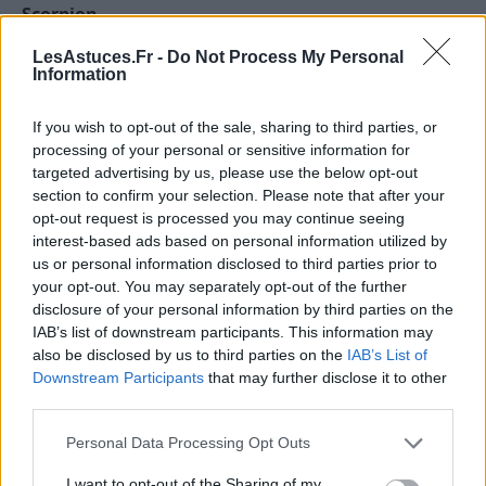
Scorpion
Ce 10 June 2026 met en lumière ce qui se transforme
LesAstuces.Fr -
Do Not Process My Personal
en silence. Vous pourriez sentir qu’un cycle s’achève
Information
intérieurement, même si les signes extérieurs restent
encore discrets. Les influences astrologiques
If you wish to opt-out of the sale, sharing to third parties, or
favorisent les prises de conscience, les discussions
processing of your personal or sensitive information for
targeted advertising by us, please use the below opt-out
sincères et les décisions qui permettent de tourner
section to confirm your selection. Please note that after your
une page sans heurt. Dans le domaine pratique, une
opt-out request is processed you may continue seeing
situation complexe peut commencer à se simplifier si
interest-based ads based on personal information utilized by
vous acceptez de revoir votre stratégie. L’intuition
us or personal information disclosed to third parties prior to
sera particulièrement fine aujourd’hui, à condition de
your opt-out. You may separately opt-out of the further
disclosure of your personal information by third parties on the
ne pas la confondre avec une inquiétude passagère.
IAB’s list of downstream participants. This information may
Sur le plan relationnel, mieux vaudra éviter les sous-
also be disclosed by us to third parties on the
IAB’s List of
entendus et privilégier la clarté. Une opportunité
Downstream Participants
that may further disclose it to other
peut naître d’un échange confidentiel, d’un conseil
third parties.
reçu au bon moment ou d’un changement d’angle
Personal Data Processing Opt Outs
inattendu. En soirée, vous pourriez ressentir un
apaisement net en laissant derrière vous une tension
I want to opt-out of the Sharing of my