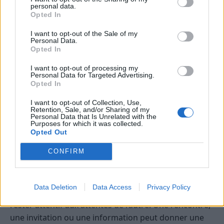
personal data.
devenue inutile.
Opted In
Sagittaire
I want to opt-out of the Sale of my
Personal Data.
La journée du 10 June 2026 ouvre un espace plus
Opted In
vivant, plus mobile, avec l’envie de regarder plus loin
que les contraintes immédiates. Vous pourriez être
I want to opt-out of processing my
Personal Data for Targeted Advertising.
porté par une inspiration nouvelle, une proposition
Opted In
stimulante ou une envie de sortir d’une routine
I want to opt-out of Collection, Use,
devenue un peu étroite. Les astres encouragent les
Retention, Sale, and/or Sharing of my
initiatives, les projets en mouvement, les
Personal Data that Is Unrelated with the
Purposes for which it was collected.
apprentissages et les échanges tournés vers l’avenir.
Opted Out
Toutefois, il sera important de ne pas négliger les
CONFIRM
détails pratiques sous prétexte d’enthousiasme. Une
bonne idée gagne à être structurée pour produire
ses effets. Dans le domaine affectif, un climat plus
Data Deletion
Data Access
Privacy Policy
léger facilite les rapprochements, à condition de
rester attentif aux attentes de l’autre. Une rencontre,
une invitation ou une information peut donner une