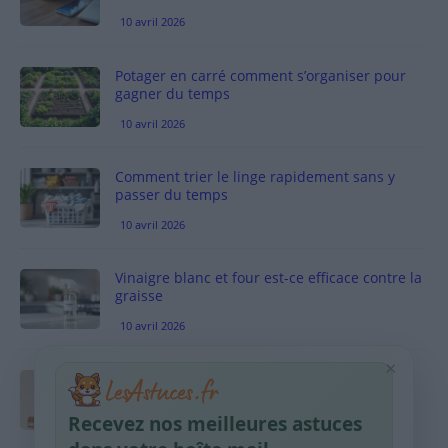
10 avril 2026
Potager en carré comment s’organiser pour
gagner du temps
10 avril 2026
Comment trier le linge rapidement sans y
passer du temps
10 avril 2026
Vinaigre blanc et four est-ce efficace contre la
graisse
10 avril 2026
×
Taches pigmentaires : routine simple +
habitudes qui aident
Recevez nos meilleures astuces
9 avril 2026