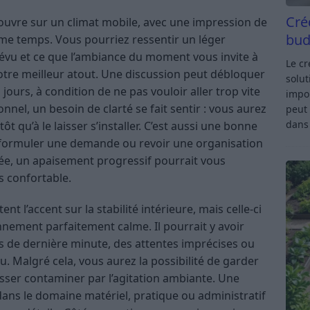
Cré
ouvre sur un climat mobile, avec une impression de
bud
me temps. Vous pourriez ressentir un léger
révu et ce que l’ambiance du moment vous invite à
Le c
votre meilleur atout. Une discussion peut débloquer
solut
jours, à condition de ne pas vouloir aller trop vite
impor
nnel, un besoin de clarté se fait sentir : vous aurez
peut 
dan
t qu’à le laisser s’installer. C’est aussi une bonne
eformuler une demande ou revoir une organisation
rnée, un apaisement progressif pourrait vous
s confortable.
t l’accent sur la stabilité intérieure, mais celle-ci
nement parfaitement calme. Il pourrait y avoir
de dernière minute, des attentes imprécises ou
 Malgré cela, vous aurez la possibilité de garder
aisser contaminer par l’agitation ambiante. Une
dans le domaine matériel, pratique ou administratif