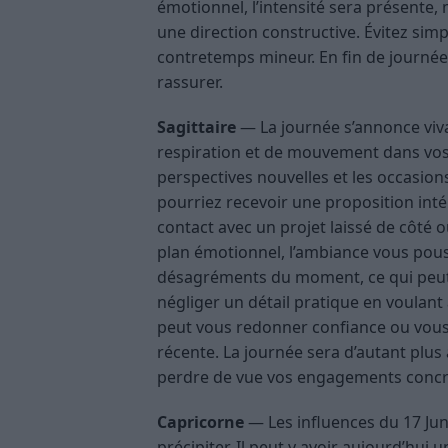
émotionnel, l’intensité sera présente, 
une direction constructive. Évitez sim
contretemps mineur. En fin de journée
rassurer.
Sagittaire
— La journée s’annonce viv
respiration et de mouvement dans vos i
perspectives nouvelles et les occasions
pourriez recevoir une proposition int
contact avec un projet laissé de côté 
plan émotionnel, l’ambiance vous pouss
désagréments du moment, ce qui peut ê
négliger un détail pratique en voulant 
peut vous redonner confiance ou vous o
récente. La journée sera d’autant plus 
perdre de vue vos engagements concr
Capricorne
— Les influences du 17 Jun
précipiter. Il peut y avoir aujourd’hui 