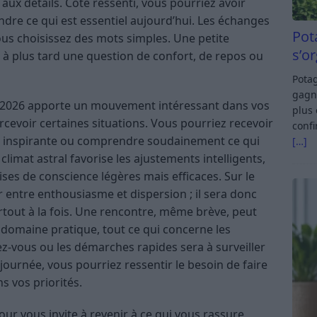
 aux détails. Côté ressenti, vous pourriez avoir
dre ce qui est essentiel aujourd’hui. Les échanges
Pot
vous choisissez des mots simples. Une petite
s’o
 à plus tard une question de confort, de repos ou
Potag
gagn
 2026 apporte un mouvement intéressant dans vos
plus 
cevoir certaines situations. Vous pourriez recevoir
confi
ée inspirante ou comprendre soudainement ce qui
[…]
imat astral favorise les ajustements intelligents,
ises de conscience légères mais efficaces. Sur le
r entre enthousiasme et dispersion ; il sera donc
tout à la fois. Une rencontre, même brève, peut
 domaine pratique, tout ce qui concerne les
z-vous ou les démarches rapides sera à surveiller
 journée, vous pourriez ressentir le besoin de faire
s vos priorités.
ur vous invite à revenir à ce qui vous rassure,