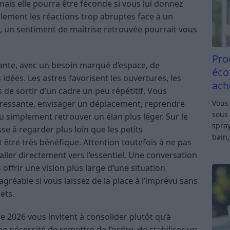
mais elle pourra être féconde si vous lui donnez
plement les réactions trop abruptes face à un
, un sentiment de maîtrise retrouvée pourrait vous
Pro
ante, avec un besoin marqué d’espace, de
éco
dées. Les astres favorisent les ouvertures, les
ach
 de sortir d’un cadre un peu répétitif. Vous
Vous 
éressante, envisager un déplacement, reprendre
sous 
ou simplement retrouver un élan plus léger. Sur le
spray
e à regarder plus loin que les petits
bain,
tre très bénéfique. Attention toutefois à ne pas
aller directement vers l’essentiel. Une conversation
ffrir une vision plus large d’une situation
agréable si vous laissez de la place à l’imprévu sans
ets.
e 2026 vous invitent à consolider plutôt qu’à
une nécessité de remettre de l’ordre, de stabiliser un