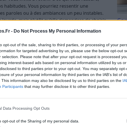
s habitudes. Vous pourriez ressentir une
nes paroles ou à des ambiances un peu instables.
Com
ra lourde, mais plutôt qu’elle demandera de choisir
san
l’importance. Une opportunité peut naître d’un
s.Fr -
Do Not Process My Personal Information
ée ou d’un échange plus profond que prévu. Si une
Tri d
stique se présente, prenez le temps d’observer
beauc
to opt-out of the sale, sharing to third parties, or processing of your per
 plus justes si vous ne les laissez pas se
du l
formation for targeted advertising by us, please use the below opt-out s
venu, une sensation de recentrage pourrait vous
compl
r selection. Please note that after your opt-out request is processed y
astu
us vous accordez un espace sans pression.
eing interest-based ads based on personal information utilized by us or
disclosed to third parties prior to your opt-out. You may separately opt-
losure of your personal information by third parties on the IAB’s list of
s une dynamique où l’expression personnelle
. This information may also be disclosed by us to third parties on the
IA
e importante : il ne s’agira pas tant de vous
Participants
that may further disclose it to other third parties.
stres favorisent les initiatives, les prises de
de l’assurance, à condition de rester à l’écoute
asion de mettre en avant une idée, un projet ou
l Data Processing Opt Outs
ère assez naturelle. Sur le plan affectif, la journée
ance, mais celui-ci sera mieux comblé si vous ne
o opt-out of the Sharing of my personal data.
Une légère tension pourrait naître d’un malentendu