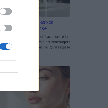
aigre blanc et four est-ce
icace contre la graisse
gre blanc et four : est-ce efficace contre la
se ? Le four fait partie des électroménagers
lus sollicités dans une cuisine. Qu’il s’agisse
réparer un gratin, de
[…]