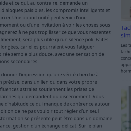
luide et ce qui, au contraire, demande un
 dialogues paisibles, les compromis intelligents et
orcer. Une opportunité peut venir d’une
 moment ou d’une invitation à voir les choses sous
Tac
agnerez à ne pas trop lisser ce que vous ressentez
sim
lmement, sera plus utile qu’un silence poli. Faites
Les t
olongées, car elles pourraient vous fatiguer
tache
oirée semble plus douce, avec une sensation de
conce
sions secondaires.
appar
horm
donner l’impression qu’une vérité cherche à
n précise, dans un lien ou dans votre propre
nfluences astrales soutiennent les prises de
 démarches qui demandent du discernement. Vous
ue d’habitude ce qui manque de cohérence autour
ndition de ne pas vouloir tout régler d’un seul
formation se présente peut-être dans un domaine
iance, gestion d’un échange délicat. Sur le plan