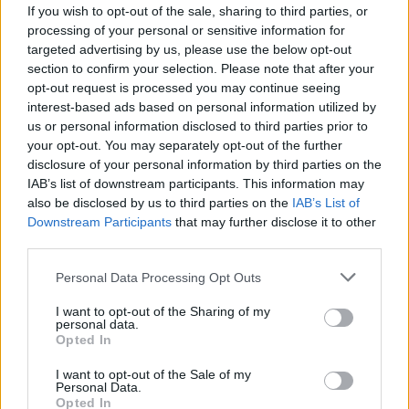
sont renforcés, vous invitant à envisager de nouvelles
If you wish to opt-out of the sale, sharing to third parties, or
perspectives. Vous pourriez ressentir une envie
processing of your personal or sensitive information for
targeted advertising by us, please use the below opt-out
d’élargir vos horizons, que ce soit par la pensée ou
section to confirm your selection. Please note that after your
par l’action. Sur le plan affectif, la spontanéité est
opt-out request is processed you may continue seeing
mise en avant, mais veillez à respecter le rythme des
interest-based ads based on personal information utilized by
autres. Une ouverture d’esprit vous apportera des
us or personal information disclosed to third parties prior to
rencontres enrichissantes.
your opt-out. You may separately opt-out of the further
disclosure of your personal information by third parties on the
IAB’s list of downstream participants. This information may
Capricorne
also be disclosed by us to third parties on the
IAB’s List of
Downstream Participants
that may further disclose it to other
L’influence du jour vous pousse à vous concentrer sur
third parties.
vos objectifs et à faire preuve de discipline. Vous
pouvez ressentir une motivation accrue pour avancer
Personal Data Processing Opt Outs
dans vos projets personnels ou professionnels. Sur le
I want to opt-out of the Sharing of my
plan émotionnel, il est conseillé de prendre du recul
personal data.
pour mieux analyser vos sentiments. La patience et la
Opted In
persévérance seront vos meilleures alliées
I want to opt-out of the Sale of my
aujourd’hui.
Personal Data.
Opted In