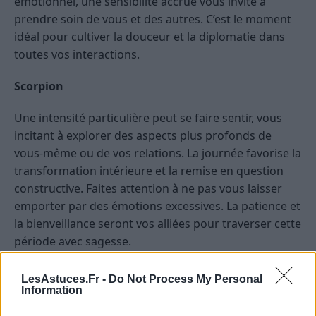
émotionnel, une sensibilité accrue vous invite à
prendre soin de vous et des autres. C’est le moment
idéal pour cultiver la douceur et la diplomatie dans
toutes vos interactions.
Scorpion
Une intensité particulière peut se faire sentir, vous
incitant à explorer des aspects plus profonds de
vous-même ou de vos relations. La journée favorise la
transformation intérieure et la remise en question
constructive. Faites attention à ne pas vous laisser
emporter par des émotions excessives. La patience et
la bienveillance seront vos alliées pour traverser cette
période avec sagesse.
Sagittaire
LesAstuces.Fr -
Do Not Process My Personal
Information
Ce jour, votre esprit d’aventure et votre optimisme