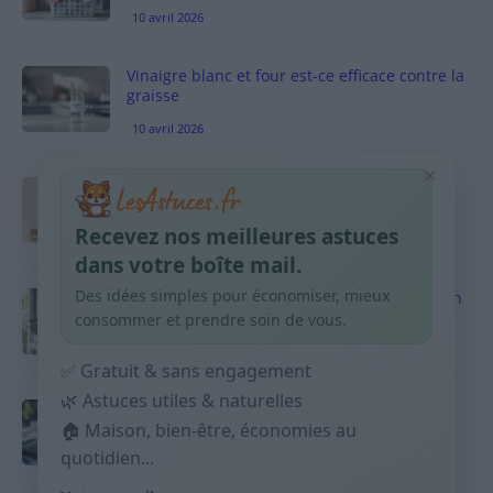
10 avril 2026
Vinaigre blanc et four est-ce efficace contre la
graisse
10 avril 2026
×
Taches pigmentaires : routine simple +
habitudes qui aident
Recevez nos meilleures astuces
9 avril 2026
dans votre boîte mail.
Des idées simples pour économiser, mieux
Produits ménagers : comment économiser en
courses sans acheter 10 sprays
consommer et prendre soin de vous.
9 avril 2026
✅ Gratuit & sans engagement
🌿 Astuces utiles & naturelles
Budget mensuel : méthode rapide pour
🏠 Maison, bien-être, économies au
répartir son salaire dès le jour de paie
quotidien...
9 avril 2026