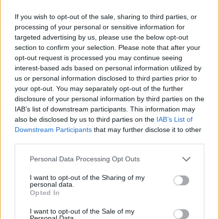
seront vos meilleures alliées.
If you wish to opt-out of the sale, sharing to third parties, or
Sagittaire
processing of your personal or sensitive information for
targeted advertising by us, please use the below opt-out
Ce jour pourrait stimuler votre soif d’aventure et de
section to confirm your selection. Please note that after your
découverte. Vous aurez l’opportunité d’élargir vos
opt-out request is processed you may continue seeing
horizons, que ce soit par la réflexion ou par des
interest-based ads based on personal information utilized by
échanges enrichissants. Faites attention à ne pas
us or personal information disclosed to third parties prior to
vous disperser dans trop de directions à la fois. La
your opt-out. You may separately opt-out of the further
journée invite à garder une certaine légèreté, tout en
disclosure of your personal information by third parties on the
IAB’s list of downstream participants. This information may
restant fidèle à vos valeurs. C’est le moment idéal
also be disclosed by us to third parties on the
IAB’s List of
pour envisager de nouveaux projets ou pour
Downstream Participants
that may further disclose it to other
renforcer votre foi en l’avenir.
third parties.
Capricorne
Personal Data Processing Opt Outs
Les mouvements planétaires vous encouragent à
I want to opt-out of the Sharing of my
faire preuve de discipline et de patience. Vous
personal data.
Opted In
pourriez ressentir un besoin de structurer vos
démarches, tout en étant attentif à votre bien-être
I want to opt-out of the Sale of my
Personal Data.