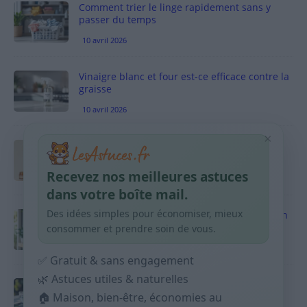
Comment trier le linge rapidement sans y
passer du temps
10 avril 2026
Vinaigre blanc et four est-ce efficace contre la
graisse
10 avril 2026
×
Taches pigmentaires : routine simple +
habitudes qui aident
Recevez nos meilleures astuces
9 avril 2026
dans votre boîte mail.
Des idées simples pour économiser, mieux
Produits ménagers : comment économiser en
courses sans acheter 10 sprays
consommer et prendre soin de vous.
9 avril 2026
✅ Gratuit & sans engagement
🌿 Astuces utiles & naturelles
Budget mensuel : méthode rapide pour
🏠 Maison, bien-être, économies au
répartir son salaire dès le jour de paie