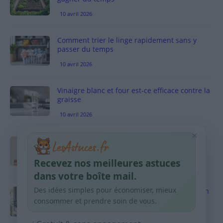
10 avril 2026
Comment trier le linge rapidement sans y
passer du temps
10 avril 2026
Vinaigre blanc et four est-ce efficace contre la
graisse
10 avril 2026
×
Taches pigmentaires : routine simple +
habitudes qui aident
Recevez nos meilleures astuces
9 avril 2026
dans votre boîte mail.
Des idées simples pour économiser, mieux
Produits ménagers : comment économiser en
courses sans acheter 10 sprays
consommer et prendre soin de vous.
9 avril 2026