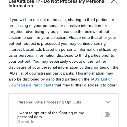
LesAstuces.Fr -
Do Not Process My Personal
finesse. Évitez simplement de repousser une décision
Information
importante par peur de déplaire.
If you wish to opt-out of the sale, sharing to third parties, or
Scorpion
— Cette journée du 27 May 2026 vous invite
processing of your personal or sensitive information for
targeted advertising by us, please use the below opt-out
à avancer avec profondeur, mais sans vous laisser
section to confirm your selection. Please note that after your
absorber par ce qui n’a pas encore de réponse. Les
opt-out request is processed you may continue seeing
influences astrales peuvent rendre certains ressentis
interest-based ads based on personal information utilized by
plus intenses, notamment face à une attente, à un
us or personal information disclosed to third parties prior to
silence ou à une situation qui évolue en coulisses.
your opt-out. You may separately opt-out of the further
disclosure of your personal information by third parties on the
Pourtant, le climat du jour n’est pas fermé : il favorise
IAB’s list of downstream participants. This information may
au contraire les prises de conscience utiles, les
also be disclosed by us to third parties on the
IAB’s List of
clarifications progressives et les démarches menées
Downstream Participants
that may further disclose it to other
avec sang-froid. Vous pourriez découvrir un élément
third parties.
important, comprendre une intention ou voir plus
Personal Data Processing Opt Outs
nettement où placer votre énergie. Dans le domaine
professionnel, une stratégie patiente sera plus
I want to opt-out of the Sharing of my
personal data.
payante qu’une réaction immédiate. En amour, la
Opted In
journée encourage la sincérité, mais dans une forme