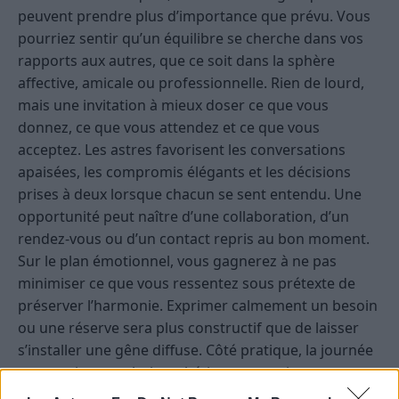
peuvent prendre plus d’importance que prévu. Vous
pourriez sentir qu’un équilibre se cherche dans vos
rapports aux autres, que ce soit dans la sphère
affective, amicale ou professionnelle. Rien de lourd,
mais une invitation à mieux doser ce que vous
donnez, ce que vous attendez et ce que vous
acceptez. Les astres favorisent les conversations
apaisées, les compromis élégants et les décisions
prises à deux lorsque chacun se sent entendu. Une
opportunité peut naître d’une collaboration, d’un
rendez-vous ou d’un contact repris au bon moment.
Sur le plan émotionnel, vous gagnerez à ne pas
minimiser ce que vous ressentez sous prétexte de
préserver l’harmonie. Exprimer calmement un besoin
ou une réserve sera plus constructif que de laisser
s’installer une gêne diffuse. Côté pratique, la journée
est propice aux choix esthétiques, aux ajustements
d’ambiance et aux démarches qui demandent tact et