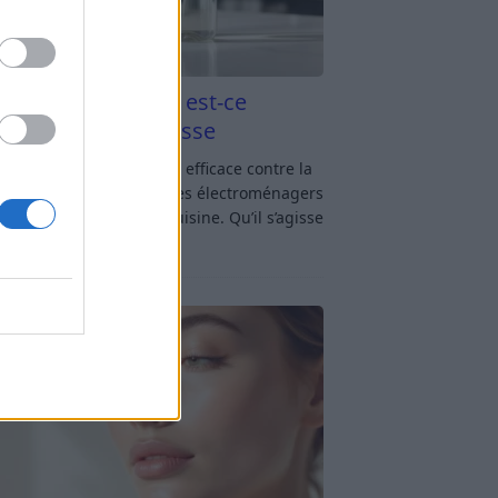
aigre blanc et four est-ce
icace contre la graisse
gre blanc et four : est-ce efficace contre la
se ? Le four fait partie des électroménagers
lus sollicités dans une cuisine. Qu’il s’agisse
réparer un gratin, de
[…]