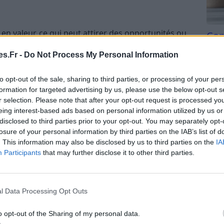
 en valeur, ce qui peut attirer des opportunités ou
Com
ez une énergie enthousiaste qui inspire confiance
san
s.Fr -
Do Not Process My Personal Information
pour exprimer votre créativité ou pour vous lancer
Tri d
estez toutefois attentif à ne pas trop vous laisser
beauc
to opt-out of the sale, sharing to third parties, or processing of your per
écoute attentive des autres renforcera vos liens.
du l
formation for targeted advertising by us, please use the below opt-out s
compl
r selection. Please note that after your opt-out request is processed y
astu
eing interest-based ads based on personal information utilized by us or
disclosed to third parties prior to your opt-out. You may separately opt-
à faire preuve de discernement dans vos démarches.
losure of your personal information by third parties on the IAB’s list of
ettre de l’ordre dans vos idées ou dans votre
. This information may also be disclosed by us to third parties on the
IA
able pour organiser, planifier ou revoir certains
Participants
that may further disclose it to other third parties.
tion à ne pas vous laisser envahir par la critique ;
us-même et les autres pour avancer sereinement.
l Data Processing Opt Outs
o opt-out of the Sharing of my personal data.
ieur sont à l’honneur. Vous pourriez ressentir une