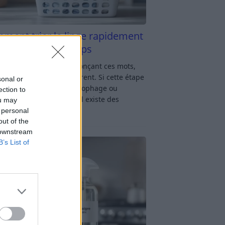
ment trier le linge rapidement
s y passer du temps
u linge : rien qu’en prononçant ces mots,
oup d’entre nous soupirent. Si cette étape
sonal or
avage vous semble chronophage ou
ection to
iquée, rassurez-vous : il existe des
ou may
ces simples
[…]
 personal
out of the
 downstream
B’s List of