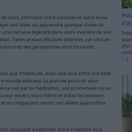
Pot
e vous, stimulant votre curiosité et votre envie
s’o
rtager vos idées ou apprendre quelque chose de
r une certaine légèreté dans votre manière de voir
Potag
tion. Faites preuve d’écoute attentive, car c’est en
gagn
plus 
écouvrirez des perspectives enrichissantes.
confi
[…]
tes que d’habitude, mais cela vous offre une belle
re monde intérieur. La journée pourrait vous
ue ce soit par la méditation, une promenade ou un
uceur envers vous-même et évitez les tensions
e et la compassion seront vos alliées aujourd’hui.
ous poussant à exprimer votre créativité ou à