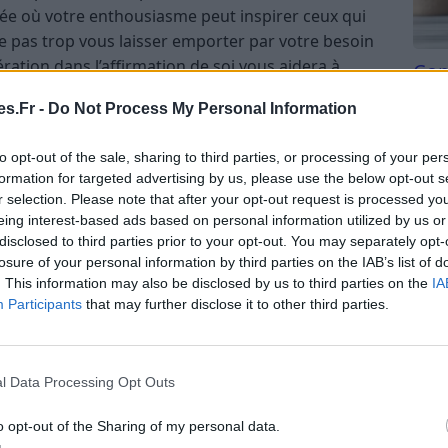
rnée où votre enthousiasme peut inspirer ceux qui
e pas trop vous laisser emporter par votre besoin
ération dans l’affirmation de soi vous aidera à
Com
 de cette période pour faire briller vos talents de
san
s.Fr -
Do Not Process My Personal Information
Tri d
beauc
to opt-out of the sale, sharing to third parties, or processing of your per
du l
formation for targeted advertising by us, please use the below opt-out s
compl
r selection. Please note that after your opt-out request is processed y
e l’ordre dans vos idées et dans votre
astu
eing interest-based ads based on personal information utilized by us or
 précision seront vos atouts pour avancer
disclosed to third parties prior to your opt-out. You may separately opt-
riez ressentir le besoin de clarifier certains
losure of your personal information by third parties on the IAB’s list of
es preuve de patience et évitez de vous laisser
. This information may also be disclosed by us to third parties on the
IA
approche calme et méthodique vous permettra de
Participants
that may further disclose it to other third parties.
l Data Processing Opt Outs
i, notamment dans vos relations. Vous pourriez
o opt-out of the Sharing of my personal data.
ins et ceux des autres, ce qui vous aidera à