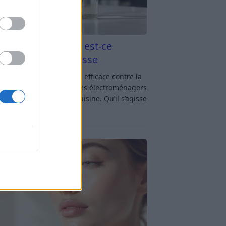
aigre blanc et four est-ce
icace contre la graisse
gre blanc et four : est-ce efficace contre la
se ? Le four fait partie des électroménagers
lus sollicités dans une cuisine. Qu’il s’agisse
réparer un gratin, de
[…]