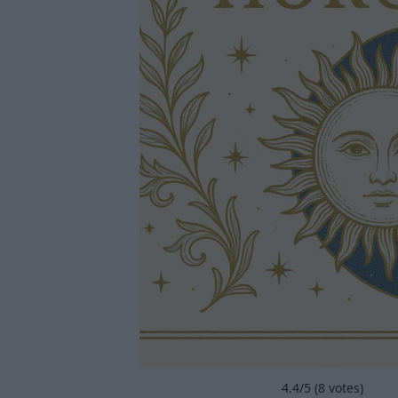
4.4
/5 (
8
votes)