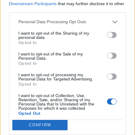
de recentrage et de consolidation. Une opportunité
Downstream Participants
that may further disclose it to other
third parties.
peut surgir là où vous acceptez de simplifier, de dire
clairement ce que vous attendez ou de renoncer à
Personal Data Processing Opt Outs
une tension inutile. La précaution principale consiste
I want to opt-out of the Sharing of my
à ne pas alimenter des suppositions. En vous
personal data.
appuyant sur les faits, vous pourrez avancer avec
Opted In
plus de calme et de force intérieure.
I want to opt-out of the Sale of my
Personal Data.
Sagittaire
— Le 16 May 2026 ouvre un espace
Opted In
favorable à l’élargissement, aux perspectives
I want to opt-out of processing my
nouvelles et aux respirations bienvenues. Vous
Personal Data for Targeted Advertising.
Opted In
pourriez ressentir un besoin plus fort de sortir d’une
routine, de changer d’air, de découvrir autre chose ou
I want to opt-out of Collection, Use,
Retention, Sale, and/or Sharing of my
de redonner du sens à votre emploi du temps. Les
Personal Data that Is Unrelated with the
influences du jour soutiennent les déplacements, les
Purposes for which it was collected.
Opted Out
échanges stimulants, les projets spontanés et les
idées qui apportent un souffle neuf. Côté émotions,
CONFIRM
l’envie d’aller de l’avant est bien présente, mais elle