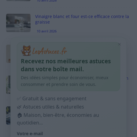
10 avril 2026
Vinaigre blanc et four est-ce efficace contre la
graisse
10 avril 2026
×
Taches pigmentaires : routine simple +
habitudes qui aident
Recevez nos meilleures astuces
9 avril 2026
dans votre boîte mail.
Des idées simples pour économiser, mieux
Produits ménagers : comment économiser en
courses sans acheter 10 sprays
consommer et prendre soin de vous.
9 avril 2026
✅ Gratuit & sans engagement
🌿 Astuces utiles & naturelles
Budget mensuel : méthode rapide pour
🏠 Maison, bien-être, économies au
répartir son salaire dès le jour de paie
quotidien...
9 avril 2026
Votre e-mail