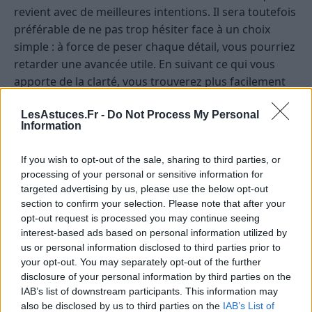
revient avec de meilleures intentions. Il sera toutefois
préférable de ne pas trop hésiter face à un choix
simple : à force de peser chaque détail, vous pourriez
retarder une avancée utile. En suivant ce qui vous
apporte de la clarté, vous trouverez plus facilement
votre juste place.
LesAstuces.Fr -
Do Not Process My Personal
Information
Scorpion
— Les influences de ce samedi favorisent
l’intensité maîtrisée et les prises de conscience utiles.
If you wish to opt-out of the sale, sharing to third parties, or
Vous pourriez sentir qu’une situation demande d’être
processing of your personal or sensitive information for
regardée avec plus de lucidité, sans détour mais sans
targeted advertising by us, please use the below opt-out
dureté non plus. Le climat astral soutient les
section to confirm your selection. Please note that after your
démarches de fond, les conversations vraies et les
opt-out request is processed you may continue seeing
interest-based ads based on personal information utilized by
décisions qui permettent de tourner une page ou
us or personal information disclosed to third parties prior to
d’assainir un contexte. Sur le plan émotionnel, une
your opt-out. You may separately opt-out of the further
sensibilité plus vive peut remonter, notamment face à
disclosure of your personal information by third parties on the
une attente, un silence ou un comportement ambigu.
IAB’s list of downstream participants. This information may
Pourtant, la journée offre aussi de belles possibilités
also be disclosed by us to third parties on the
IAB’s List of