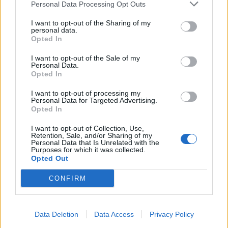
Personal Data Processing Opt Outs
plus efficace que la confrontation.
I want to opt-out of the Sharing of my
Sagittaire
— Le ciel du 23 May 2026 souffle un vent
personal data.
Opted In
d’élargissement, avec le désir de voir plus loin, de
sortir d’un cadre trop étroit ou de redonner de l’élan
I want to opt-out of the Sale of my
Personal Data.
à une perspective qui s’était un peu ternie. Vous
Opted In
pourriez ressentir une envie de mouvement, de
nouveauté ou de respiration dans votre emploi du
I want to opt-out of processing my
Personal Data for Targeted Advertising.
temps comme dans vos pensées. Les influences
Opted In
astrales sont favorables aux projets ouverts, aux
I want to opt-out of Collection, Use,
échanges stimulants, aux apprentissages et aux
Retention, Sale, and/or Sharing of my
initiatives qui remettent de l’enthousiasme dans votre
Personal Data that Is Unrelated with the
Purposes for which it was collected.
journée. Sur le plan émotionnel, veillez simplement à
Opted Out
ne pas fuir une contrainte nécessaire sous prétexte
CONFIRM
qu’elle vous ralentit. Une proposition intéressante
peut surgir si vous restez disponible, mais sans vous
disperser dans trop de directions à la fois.
Data Deletion
Data Access
Privacy Policy