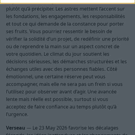
Capricorne
— Cette journée vous invite à consolider
plutôt qu’à précipiter. Les astres mettent l’accent sur
les fondations, les engagements, les responsabilités
et tout ce qui demande de la constance pour porter
ses fruits. Vous pourriez ressentir le besoin de
vérifier la solidité d’un projet, de redéfinir une priorité
ou de reprendre la main sur un aspect concret de
votre quotidien. Le climat du jour soutient les
décisions sérieuses, les démarches structurées et les
échanges utiles avec des personnes fiables. Côté
émotionnel, une certaine réserve peut vous
accompagner, mais elle ne sera pas un frein si vous
l’utilisez pour observer avant d’agir. Une avancée
lente mais réelle est possible, surtout si vous
acceptez de faire confiance au temps plutôt qu’à
l’urgence.
Verseau
— Le 23 May 2026 favorise les décalages