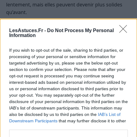
lentement, mais elles peuvent devenir plus solides
qu’avant.
Scorpion
— Les configurations astrales de ce jour
LesAstuces.Fr -
Do Not Process My Personal
vous invitent à regarder sous la surface des choses,
Information
non pour compliquer la situation, mais pour mieux
comprendre ce qui se joue réellement. Vous pourriez
If you wish to opt-out of the sale, sharing to third parties, or
ressentir une intensité particulière autour d’un
processing of your personal or sensitive information for
targeted advertising by us, please use the below opt-out
échange, d’une décision ou d’un souvenir qui revient
section to confirm your selection. Please note that after your
avec insistance. Cette profondeur peut devenir une
opt-out request is processed you may continue seeing
force si elle vous aide à faire un choix lucide, à
interest-based ads based on personal information utilized by
tourner une page ou à poser une limite plus nette. La
us or personal information disclosed to third parties prior to
journée favorise les démarches discrètes, les
your opt-out. You may separately opt-out of the further
disclosure of your personal information by third parties on the
conversations franches et les prises de conscience
IAB’s list of downstream participants. This information may
utiles. Une opportunité de transformation peut
also be disclosed by us to third parties on the
IAB’s List of
apparaître là où vous acceptez de ne plus entretenir
Downstream Participants
that may further disclose it to other
ce qui vous épuise. En revanche, gardez-vous des
third parties.
réactions trop tranchées : aujourd’hui, la finesse sera