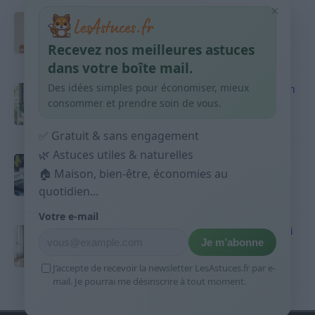
×
Taches pigmentaires : routine simple +
habitudes qui aident
Recevez nos meilleures astuces
9 avril 2026
dans votre boîte mail.
Des idées simples pour économiser, mieux
Produits ménagers : comment économiser en
courses sans acheter 10 sprays
consommer et prendre soin de vous.
9 avril 2026
✅ Gratuit & sans engagement
🌿 Astuces utiles & naturelles
Budget mensuel : méthode rapide pour
🏠 Maison, bien-être, économies au
répartir son salaire dès le jour de paie
quotidien...
9 avril 2026
Votre e-mail
Sport 10 minutes par jour est-ce utile et quoi
Je m’abonne
faire
9 avril 2026
J’accepte de recevoir la newsletter LesAstuces.fr par e-
mail. Je pourrai me désinscrire à tout moment.