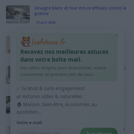
Vinaigre blanc et four est-ce efficace contre la
graisse
10 avril 2026
×
Taches pigmentaires : routine simple +
habitudes qui aident
Recevez nos meilleures astuces
9 avril 2026
dans votre boîte mail.
Des idées simples pour économiser, mieux
Produits ménagers : comment économiser en
courses sans acheter 10 sprays
consommer et prendre soin de vous.
9 avril 2026
✅ Gratuit & sans engagement
🌿 Astuces utiles & naturelles
Budget mensuel : méthode rapide pour
🏠 Maison, bien-être, économies au
répartir son salaire dès le jour de paie
quotidien...
9 avril 2026
Votre e-mail
Sport 10 minutes par jour est-ce utile et quoi
Je m’abonne