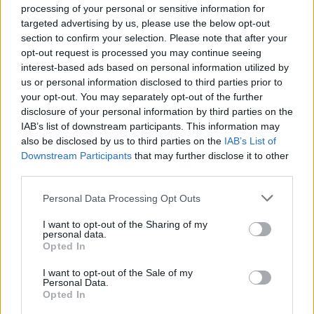
pourriez ressentir les choses avec intensité, tout en
processing of your personal or sensitive information for
targeted advertising by us, please use the below opt-out
ayant une meilleure capacité à faire le tri entre ce qui
section to confirm your selection. Please note that after your
mérite votre attention et ce qui doit être laissé de
opt-out request is processed you may continue seeing
côté. Une situation relationnelle ou professionnelle
interest-based ads based on personal information utilized by
peut évoluer subtilement, avec un détail révélateur
us or personal information disclosed to third parties prior to
qui vous aidera à mieux comprendre les intentions en
your opt-out. You may separately opt-out of the further
disclosure of your personal information by third parties on the
présence. Sur le plan émotionnel, il y a une invitation
IAB’s list of downstream participants. This information may
à ne pas garder pour vous tout ce qui pèse, surtout si
also be disclosed by us to third parties on the
IAB’s List of
un échange sincère peut alléger l’atmosphère. Les
Downstream Participants
that may further disclose it to other
influences du jour soutiennent aussi les démarches
third parties.
de fond, les décisions mûries et les remises à plat
Personal Data Processing Opt Outs
utiles. Évitez cependant les réactions trop fermes
face à une contrariété mineure. En soirée, vous
I want to opt-out of the Sharing of my
personal data.
pourriez retrouver un sentiment de maîtrise plus
Opted In
apaisé.
I want to opt-out of the Sale of my
Personal Data.
Sagittaire
Opted In
Cette journée du 30 mai 2026 ouvre un espace