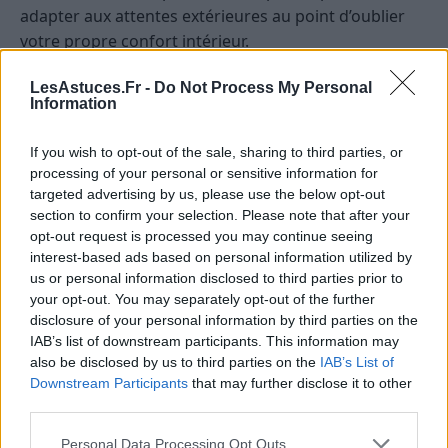
adapter aux attentes extérieures au point d’oublier
votre propre confort intérieur.
Scorpion
— Les astres du jour vous invitent à
LesAstuces.Fr -
Do Not Process My Personal
Information
regarder une situation avec davantage de recul. Ce
qui semblait confus ou trop chargé
If you wish to opt-out of the sale, sharing to third parties, or
émotionnellement peut commencer à se dénouer si
processing of your personal or sensitive information for
vous acceptez de ne pas forcer les choses. Une
targeted advertising by us, please use the below opt-out
intuition juste pourrait vous guider vers une décision
section to confirm your selection. Please note that after your
plus sereine, notamment dans le domaine relationnel
opt-out request is processed you may continue seeing
interest-based ads based on personal information utilized by
ou matériel. Le climat du 01 May 2026 favorise les
us or personal information disclosed to third parties prior to
vérités dites calmement, les choix plus lucides et les
your opt-out. You may separately opt-out of the further
transformations discrètes mais profondes. Une
disclosure of your personal information by third parties on the
opportunité peut naître d’un changement de
IAB’s list of downstream participants. This information may
perspective, d’un conseil reçu ou d’une prise de
also be disclosed by us to third parties on the
IAB’s List of
Downstream Participants
that may further disclose it to other
distance salutaire. Évitez simplement de nourrir des
third parties.
suppositions sans preuve : aujourd’hui, la clarté vous
servira davantage que l’interprétation.
Personal Data Processing Opt Outs