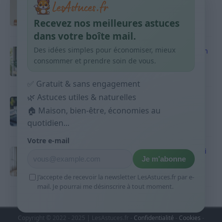
Taches pigmentaires : routine simple +
habitudes qui aident
Recevez nos meilleures astuces
9 avril 2026
dans votre boîte mail.
Des idées simples pour économiser, mieux
Produits ménagers : comment économiser en
courses sans acheter 10 sprays
consommer et prendre soin de vous.
9 avril 2026
✅ Gratuit & sans engagement
🌿 Astuces utiles & naturelles
Budget mensuel : méthode rapide pour
🏠 Maison, bien-être, économies au
répartir son salaire dès le jour de paie
quotidien...
9 avril 2026
Votre e-mail
Sport 10 minutes par jour est-ce utile et quoi
Je m’abonne
faire
9 avril 2026
J’accepte de recevoir la newsletter LesAstuces.fr par e-
mail. Je pourrai me désinscrire à tout moment.
Copyright © 2022 - 2025 | LesAstuces.fr -
Confidentialité
-
Cookies
-