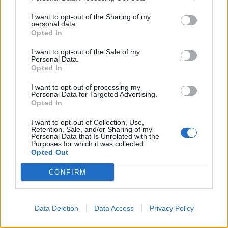
Sagittaire
— La journée s’ouvre sur une énergie de
I want to opt-out of the Sharing of my
personal data.
mouvement, d’ouverture et de relance. Vous pourriez
Opted In
ressentir un regain d’enthousiasme pour un projet,
I want to opt-out of the Sale of my
une sortie, une idée ou une démarche que vous aviez
Personal Data.
laissée de côté. Les influences astrales soutiennent
Opted In
les initiatives, les échanges vivants et les décisions qui
I want to opt-out of processing my
redonnent de l’élan. Sur le plan émotionnel, vous
Personal Data for Targeted Advertising.
Opted In
gagnerez à canaliser votre énergie pour ne pas partir
dans trop de directions à la fois. Une bonne nouvelle
I want to opt-out of Collection, Use,
Retention, Sale, and/or Sharing of my
ou une proposition intéressante peut arriver de
Personal Data that Is Unrelated with the
manière assez spontanée. Côté relations, l’ambiance
Purposes for which it was collected.
Opted Out
est propice à la convivialité, à condition de ne pas
minimiser ce qu’une autre personne essaie
CONFIRM
d’exprimer plus sérieusement. Le bon rythme du jour
se trouve entre spontanéité et attention.
Data Deletion
Data Access
Privacy Policy
Capricorne
— Ce 01 May 2026 favorise les