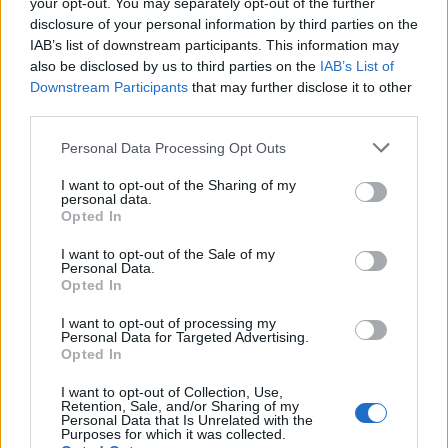
your opt-out. You may separately opt-out of the further
ressentir qu’un cap intérieur est en train de se
disclosure of your personal information by third parties on the
modifier, même si les signes extérieurs restent
IAB’s list of downstream participants. This information may
encore discrets. Une opportunité intéressante peut
also be disclosed by us to third parties on the
IAB’s List of
Downstream Participants
that may further disclose it to other
apparaître dans une discussion franche, une
third parties.
révélation progressive ou un choix qui vous permet
de fermer une porte devenue trop étroite. Côté
Personal Data Processing Opt Outs
émotions, l’intensité est présente, mais elle peut être
I want to opt-out of the Sharing of my
constructive si vous lui donnez un cadre. Évitez de
personal data.
laisser une contrariété mineure prendre trop de
Opted In
place. Dans vos relations, la sincérité sera plus
I want to opt-out of the Sale of my
féconde que les sous-entendus. La prudence du jour
Personal Data.
Opted In
concerne les réactions excessives face à un détail ou
à une attente non comblée. En gardant votre calme,
I want to opt-out of processing my
Personal Data for Targeted Advertising.
vous verrez plus clairement ce qui mérite vraiment
Opted In
votre énergie.
I want to opt-out of Collection, Use,
Retention, Sale, and/or Sharing of my
Sagittaire
— Le 08 May 2026 apporte une tonalité
Personal Data that Is Unrelated with the
d’ouverture, de mouvement et de respiration. Vous
Purposes for which it was collected.