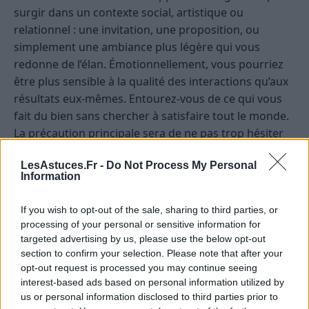
surgir dans un contexte social, artistique ou
relationnel : une invitation, une proposition, ou
simplement une ambiance plus légère qui vous
redonne de l’élan. Émotionnellement, vous pourriez
être plus sensible à la qualité des interactions qu’aux
résultats eux-mêmes. Entourez-vous de ce qui vous
fait du bien sans chercher à satisfaire tout le monde.
La précaution principale sera de ne pas trop hésiter
face à un choix simple. À force de peser chaque
LesAstuces.Fr -
Do Not Process My Personal
option, vous risquez de retarder une décision qui
Information
gagnerait à être prise avec confiance et souplesse.
If you wish to opt-out of the sale, sharing to third parties, or
Scorpion
— Les astres de la journée renforcent votre
processing of your personal or sensitive information for
perception des mouvements souterrains, des
targeted advertising by us, please use the below opt-out
intentions implicites et des changements en
section to confirm your selection. Please note that after your
préparation. Ce climat peut être très utile si vous
opt-out request is processed you may continue seeing
interest-based ads based on personal information utilized by
l’employez pour observer avec lucidité plutôt que
us or personal information disclosed to third parties prior to
pour vous tendre inutilement. Vous pourriez