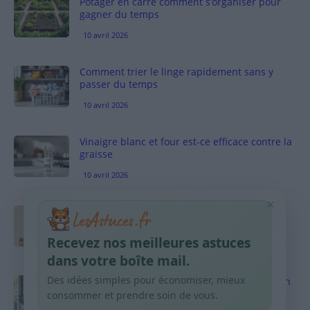
Potager en carré comment s’organiser pour
gagner du temps
10 avril 2026
Comment trier le linge rapidement sans y
passer du temps
10 avril 2026
Vinaigre blanc et four est-ce efficace contre la
graisse
10 avril 2026
×
Taches pigmentaires : routine simple +
habitudes qui aident
Recevez nos meilleures astuces
9 avril 2026
dans votre boîte mail.
Des idées simples pour économiser, mieux
Produits ménagers : comment économiser en
courses sans acheter 10 sprays
consommer et prendre soin de vous.