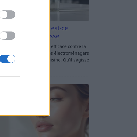
aigre blanc et four est-ce
icace contre la graisse
gre blanc et four : est-ce efficace contre la
se ? Le four fait partie des électroménagers
lus sollicités dans une cuisine. Qu’il s’agisse
réparer un gratin, de
[…]