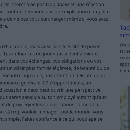
urez intérêt à ne pas trop analyser une réaction
che. Tout ne demande pas une explication complète
sera de ne pas vous surcharger, même si vous avez
dre.
Tac
sim
Les t
 d’harmonie, mais aussi la nécessité de poser
tache
le. Les influences du jour vous aident à mieux
conce
ment dans vos échanges, vos obligations ou vos
appar
tir un désir plus fort de légèreté, de beauté ou de
horm
rencontre agréable, une attention délicate ou un
ambiance générale. Côté opportunités, un
 discussion à deux peut ouvrir une perspective
vous serez sensible au ton employé autant qu’aux
t de privilégier les conversations calmes. La
on : à trop vouloir ménager tout le monde, vous
t simple. Faites confiance à ce qui vous apaise