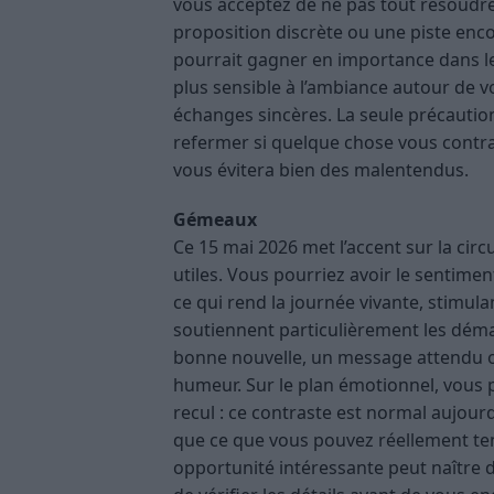
vous acceptez de ne pas tout résoudre
proposition discrète ou une piste enco
pourrait gagner en importance dans les
plus sensible à l’ambiance autour de vo
échanges sincères. La seule précautio
refermer si quelque chose vous contra
vous évitera bien des malentendus.
Gémeaux
Ce 15 mai 2026 met l’accent sur la circ
utiles. Vous pourriez avoir le sentim
ce qui rend la journée vivante, stimula
soutiennent particulièrement les dém
bonne nouvelle, un message attendu 
humeur. Sur le plan émotionnel, vous 
recul : ce contraste est normal aujourd
que ce que vous pouvez réellement tenir,
opportunité intéressante peut naître 