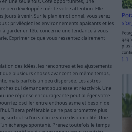
 en une seule fois. Côté opportunités, une
re peu développée mérite votre attention. Elle
Pot
 jours à venir. Sur le plan émotionnel, vous serez
s’o
us : privilégiez les environnements apaisants et les
n à garder en tête concerne une tendance à vous
Potag
rie. Exprimer ce que vous ressentez clairement
gagn
plus 
confi
[…]
ulation des idées, les rencontres et les ajustements
ent que plusieurs choses avancent en même temps,
nte, mais parfois un peu dispersée. Les astres
arches qui demandent souplesse et réactivité. Une
ou une réponse encourageante peut alléger votre
pourriez osciller entre enthousiasme et besoin de
’hui. Il sera préférable de ne pas promettre plus
 surtout si l’on sollicite votre disponibilité. Une
d’un échange spontané. Prenez toutefois le temps