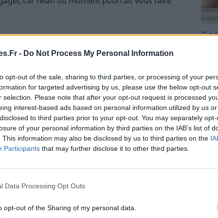
ngager, car l’élan du moment pourrait vous faire
Com
san
avec une sensibilité fine aux atmosphères et aux
s.Fr -
Do Not Process My Personal Information
astrologiques du jour vous poussent à écouter ce
Tri d
 apparences. Vous pourriez ressentir le besoin de
beauc
to opt-out of the sale, sharing to third parties, or processing of your per
re une émotion, une attente ou un changement
du l
formation for targeted advertising by us, please use the below opt-out s
is d’un recentrage bénéfique. Une opportunité peut
compl
r selection. Please note that after your opt-out request is processed y
astu
 à travers une personne de confiance ou un projet
eing interest-based ads based on personal information utilized by us or
disclosed to third parties prior to your opt-out. You may separately opt-
rnure plus prometteuse. Côté cœur, la qualité de
losure of your personal information by third parties on the IAB’s list of
rands discours. Si une tension légère apparaît,
. This information may also be disclosed by us to third parties on the
IA
atesse. Veillez simplement à ne pas absorber les
Participants
that may further disclose it to other third parties.
ublier les vôtres. Votre équilibre dépendra de
s.
l Data Processing Opt Outs
s pousse à retrouver de l’élan, mais avec une
o opt-out of the Sharing of my personal data.
 réellement votre énergie. Vous pourriez ressentir