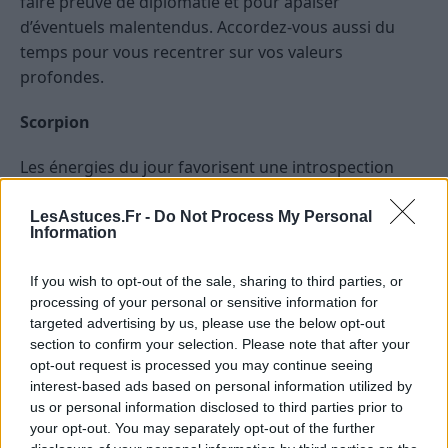
faire preuve de diplomatie et pour apaiser
d’éventuels malentendus. Accordez-vous aussi du
temps pour vous recentrer sur vos valeurs
profondes.
Scorpion
Les énergies du jour favorisent une introspection
profonde. Vous pourriez ressentir le besoin de
clarifier vos sentiments ou de faire le point sur
LesAstuces.Fr -
Do Not Process My Personal
Information
certains aspects de votre vie. La patience sera votre
alliée pour explorer ces réflexions avec douceur.
If you wish to opt-out of the sale, sharing to third parties, or
Faites attention à ne pas vous laisser envahir par des
processing of your personal or sensitive information for
pensées négatives; canalisez votre énergie vers des
targeted advertising by us, please use the below opt-out
activités qui vous apportent du bien-être intérieur.
section to confirm your selection. Please note that after your
opt-out request is processed you may continue seeing
Sagittaire
interest-based ads based on personal information utilized by
us or personal information disclosed to third parties prior to
your opt-out. You may separately opt-out of the further
Une envie d’aventure ou de nouveauté pourrait