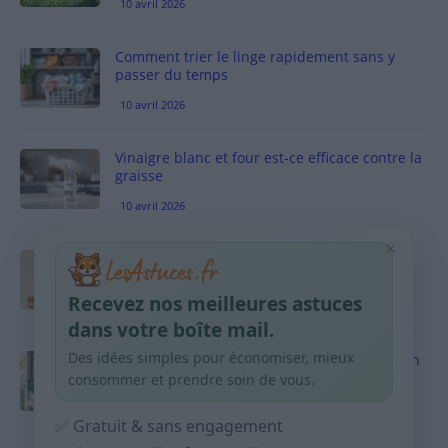
10 avril 2026
Comment trier le linge rapidement sans y
passer du temps
10 avril 2026
Vinaigre blanc et four est-ce efficace contre la
graisse
10 avril 2026
×
Taches pigmentaires : routine simple +
habitudes qui aident
Recevez nos meilleures astuces
9 avril 2026
dans votre boîte mail.
Des idées simples pour économiser, mieux
Produits ménagers : comment économiser en
courses sans acheter 10 sprays
consommer et prendre soin de vous.
9 avril 2026
✅ Gratuit & sans engagement