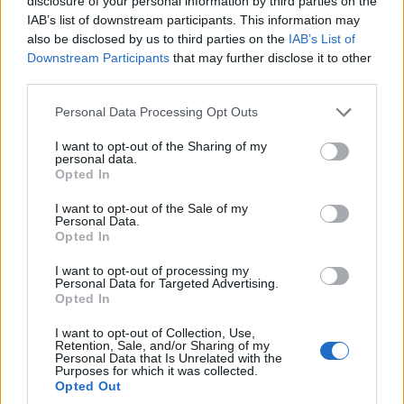
disclosure of your personal information by third parties on the
émerger aujourd’hui. Vous êtes ouvert à l’idée de
IAB’s list of downstream participants. This information may
découvrir de nouvelles perspectives, ce qui enrichira
also be disclosed by us to third parties on the
IAB’s List of
votre vision du monde. Cependant, veillez à ne pas
Downstream Participants
that may further disclose it to other
vous disperser dans trop d’initiatives simultanées. La
third parties.
journée vous invite à faire preuve de discernement
Personal Data Processing Opt Outs
dans vos choix, tout en restant fidèle à votre soif
d’exploration intérieure.
I want to opt-out of the Sharing of my
personal data.
Opted In
Capricorne
I want to opt-out of the Sale of my
Personal Data.
Ce jour, votre sens pratique et votre détermination
Opted In
sont mis en avant. Vous pourriez ressentir une
motivation à structurer vos projets ou à avancer
I want to opt-out of processing my
Personal Data for Targeted Advertising.
étape par étape. Faites attention à ne pas vous laisser
Opted In
envahir par le stress; prendre du recul vous aidera à
I want to opt-out of Collection, Use,
maintenir une attitude positive. C’est une période
Retention, Sale, and/or Sharing of my
propice pour évaluer vos priorités avec lucidité et
Personal Data that Is Unrelated with the
Purposes for which it was collected.
confiance.
Opted Out