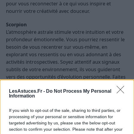
pour vous reconnecter à ce qui vous inspire et
nourrir votre créativité avec douceur.
Scorpion
L’atmosphère astrale stimule votre intuition et votre
profondeur émotionnelle. Vous pourriez ressentir le
besoin de vous recentrer sur vous-même, en
explorant vos ressentis ou en vous adonnant à des
activités introspectives. Soyez attentif aux signaux
subtils de votre environnement, ils vous guideront
vers des opportunités d’évolution personnelle. Faites
preuve de patience et évitez de trop vous laisser
LesAstuces.Fr -
Do Not Process My Personal
emporter par des émotions intenses.
Information
Sagittaire
If you wish to opt-out of the sale, sharing to third parties, or
Une énergie d’ouverture vous accompagne, vous
processing of your personal or sensitive information for
invitant à explorer de nouvelles idées ou à élargir
targeted advertising by us, please use the below opt-out
votre vision du monde. La journée favorise la
section to confirm your selection. Please note that after your