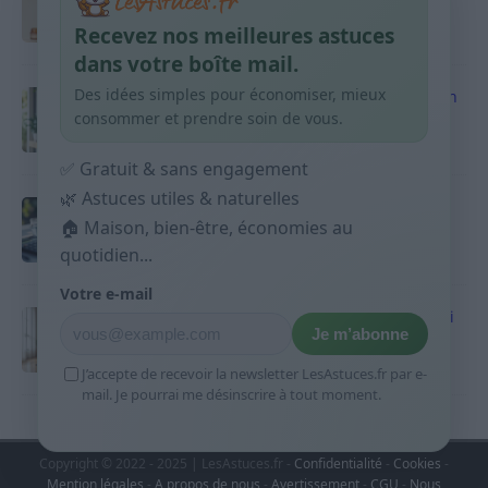
habitudes qui aident
Recevez nos meilleures astuces
9 avril 2026
dans votre boîte mail.
Des idées simples pour économiser, mieux
Produits ménagers : comment économiser en
courses sans acheter 10 sprays
consommer et prendre soin de vous.
9 avril 2026
✅ Gratuit & sans engagement
🌿 Astuces utiles & naturelles
Budget mensuel : méthode rapide pour
🏠 Maison, bien-être, économies au
répartir son salaire dès le jour de paie
quotidien...
9 avril 2026
Votre e-mail
Sport 10 minutes par jour est-ce utile et quoi
Je m’abonne
faire
9 avril 2026
J’accepte de recevoir la newsletter LesAstuces.fr par e-
mail. Je pourrai me désinscrire à tout moment.
Copyright © 2022 - 2025 | LesAstuces.fr -
Confidentialité
-
Cookies
-
Mention légales
-
A propos de nous
-
Avertissement
-
CGU
-
Nous