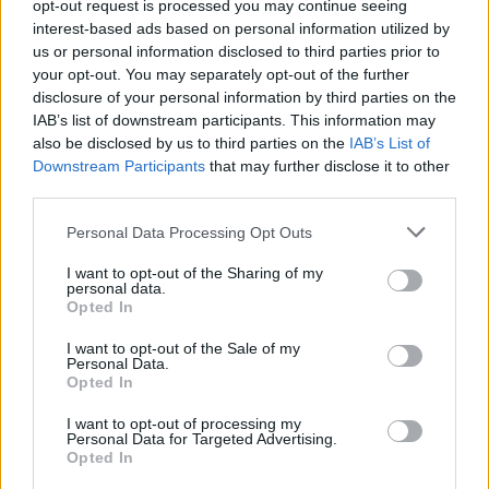
curiosité et la recherche d’expériences enrichissantes.
opt-out request is processed you may continue seeing
interest-based ads based on personal information utilized by
Restez flexible face aux changements et ne craignez
us or personal information disclosed to third parties prior to
pas de sortir de votre zone de confort. C’est aussi un
your opt-out. You may separately opt-out of the further
bon moment pour partager vos aspirations avec
disclosure of your personal information by third parties on the
sincérité, ce qui pourrait ouvrir la voie à des
IAB’s list of downstream participants. This information may
rencontres inspirantes.
also be disclosed by us to third parties on the
IAB’s List of
Downstream Participants
that may further disclose it to other
Capricorne
third parties.
Aujourd’hui, la stabilité et la réflexion sont à
Personal Data Processing Opt Outs
l’honneur. Vous êtes encouragé à prendre du recul
pour mieux analyser vos objectifs et vos démarches.
I want to opt-out of the Sharing of my
personal data.
La patience vous permettra de faire avancer vos
Opted In
projets avec plus de précision. Faites attention à ne
I want to opt-out of the Sale of my
pas vous laisser envahir par la pression ou le souci du
Personal Data.
perfectionnement. Accordez-vous également des
Opted In
instants de détente pour préserver votre énergie et
I want to opt-out of processing my
votre bien-être intérieur.
Personal Data for Targeted Advertising.
Opted In
Verseau