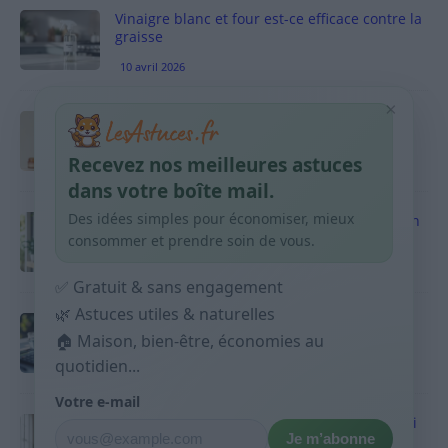
Vinaigre blanc et four est-ce efficace contre la
graisse
10 avril 2026
×
Taches pigmentaires : routine simple +
habitudes qui aident
Recevez nos meilleures astuces
9 avril 2026
dans votre boîte mail.
Des idées simples pour économiser, mieux
Produits ménagers : comment économiser en
courses sans acheter 10 sprays
consommer et prendre soin de vous.
9 avril 2026
✅ Gratuit & sans engagement
🌿 Astuces utiles & naturelles
Budget mensuel : méthode rapide pour
🏠 Maison, bien-être, économies au
répartir son salaire dès le jour de paie
quotidien...
9 avril 2026
Votre e-mail
Sport 10 minutes par jour est-ce utile et quoi
Je m’abonne
faire