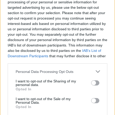
horizons, même à petite échelle. Restez ouvert aux
processing of your personal or sensitive information for
targeted advertising by us, please use the below opt-out
opportunités qui se présentent, car elles pourraient
section to confirm your selection. Please note that after your
enrichir votre parcours. Faites attention à ne pas trop
opt-out request is processed you may continue seeing
vous disperser, et privilégiez les activités qui
interest-based ads based on personal information utilized by
nourrissent votre curiosité et votre enthousiasme.
us or personal information disclosed to third parties prior to
your opt-out. You may separately opt-out of the further
Capricorne
disclosure of your personal information by third parties on the
IAB’s list of downstream participants. This information may
L’énergie du jour vous invite à faire preuve de
also be disclosed by us to third parties on the
IAB’s List of
Downstream Participants
that may further disclose it to other
persévérance et de réalisme dans vos démarches.
third parties.
Vous pourriez ressentir une envie de bâtir ou de
consolider des projets à long terme. Prenez le temps
Personal Data Processing Opt Outs
d’évaluer chaque étape avec soin, sans précipitation.
I want to opt-out of the Sharing of my
La patience et la discipline vous permettront
personal data.
d’avancer avec confiance vers vos objectifs, tout en
Opted In
conservant une attitude positive face aux défis.
I want to opt-out of the Sale of my
Personal Data.
Opted In
Verseau