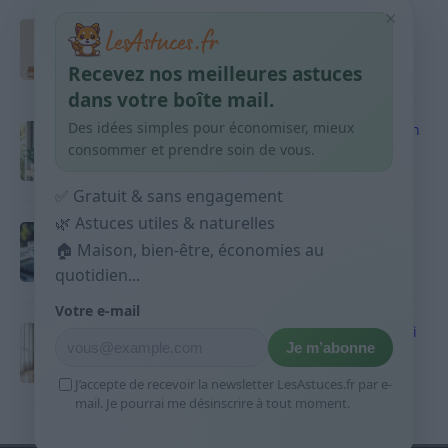
×
Taches pigmentaires : routine simple +
habitudes qui aident
Recevez nos meilleures astuces
9 avril 2026
dans votre boîte mail.
Des idées simples pour économiser, mieux
Produits ménagers : comment économiser en
courses sans acheter 10 sprays
consommer et prendre soin de vous.
9 avril 2026
✅ Gratuit & sans engagement
🌿 Astuces utiles & naturelles
Budget mensuel : méthode rapide pour
répartir son salaire dès le jour de paie
🏠 Maison, bien-être, économies au
quotidien...
9 avril 2026
Votre e-mail
Sport 10 minutes par jour est-ce utile et quoi
Je m’abonne
faire
9 avril 2026
J’accepte de recevoir la newsletter LesAstuces.fr par e-
mail. Je pourrai me désinscrire à tout moment.