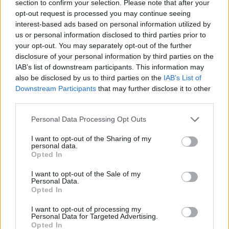
section to confirm your selection. Please note that after your
Sagittaire
: Bien que les Sagittaires (
signe
opt-out request is processed you may continue seeing
astrologique de décembre
) soient un signe de
interest-based ads based on personal information utilized by
feu et les Balances un signe d’air, ils peuvent se
us or personal information disclosed to third parties prior to
your opt-out. You may separately opt-out of the further
compléter mutuellement. Les deux signes ont
disclosure of your personal information by third parties on the
une grande appréciation de la liberté et de
IAB’s list of downstream participants. This information may
l’indépendance, ce qui peut conduire à une
also be disclosed by us to third parties on the
IAB’s List of
relation passionnante et stimulante.
Downstream Participants
that may further disclose it to other
third parties.
Est-ce que Balance est un bon signe ?
Personal Data Processing Opt Outs
Le signe de la Balance
, associé au mois d’octobre,
I want to opt-out of the Sharing of my
est un signe symbolisé par
l’équilibre
,
l’harmonie
et
personal data.
Opted In
la
justice
. Les Balances ont de nombreuses qualités
appréciées, telles que leur charme, leur élégance, leur
I want to opt-out of the Sale of my
Personal Data.
créativité, leur capacité à communiquer, leur
Opted In
diplomatie et leur sens de l’esthétique.
I want to opt-out of processing my
Personal Data for Targeted Advertising.
Cependant, comme tout signe astrologique, les
Opted In