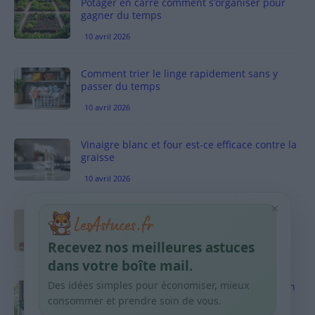
Potager en carré comment s’organiser pour
gagner du temps
10 avril 2026
Comment trier le linge rapidement sans y
passer du temps
10 avril 2026
Vinaigre blanc et four est-ce efficace contre la
graisse
10 avril 2026
×
Taches pigmentaires : routine simple +
habitudes qui aident
Recevez nos meilleures astuces
9 avril 2026
dans votre boîte mail.
Des idées simples pour économiser, mieux
Produits ménagers : comment économiser en
courses sans acheter 10 sprays
consommer et prendre soin de vous.