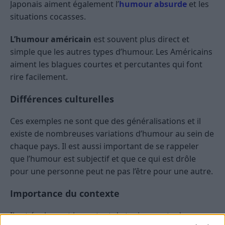
Japonais aiment également l’
humour absurde
et les
situations cocasses.
L’humour américain
est souvent plus direct et
simple que les autres types d’humour. Les Américains
aiment les blagues courtes et percutantes qui font
rire facilement.
Différences culturelles
Ces exemples ne sont que des généralisations et il
existe de nombreuses variations d’humour au sein de
chaque pays. Il est aussi important de se rappeler
que l’humour est subjectif et que ce qui est drôle
pour une personne peut ne pas l’être pour une autre.
Importance du contexte
Il est également important de tenir compte du