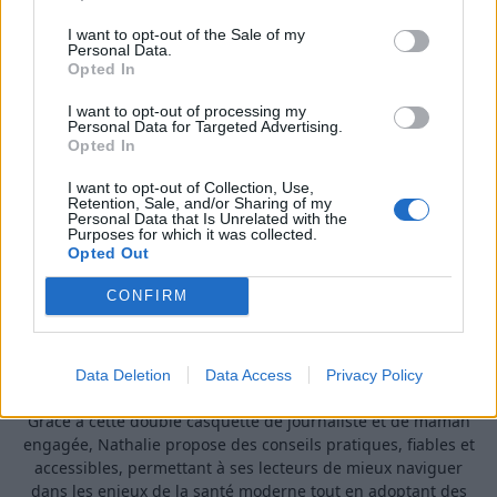
I want to opt-out of the Sale of my
Personal Data.
Opted In
I want to opt-out of processing my
Personal Data for Targeted Advertising.
Opted In
I want to opt-out of Collection, Use,
Retention, Sale, and/or Sharing of my
Personal Data that Is Unrelated with the
A propos Nathalie Leclerc
2950 Articles
Purposes for which it was collected.
Opted Out
Nathalie Leclerc est une journaliste spécialisée en santé et
médecine. Mère de deux enfants, elle allie une solide
CONFIRM
expertise journalistique à une expérience concrète de la
santé familiale et de la nutrition. Fervente adepte d’un mode
de vie sain, écologique et durable, elle s’engage depuis de
nombreuses années en faveur des produits biologiques et
Data Deletion
Data Access
Privacy Policy
des solutions de ménage respectueuses de l’environnement.
Grâce à cette double casquette de journaliste et de maman
engagée, Nathalie propose des conseils pratiques, fiables et
accessibles, permettant à ses lecteurs de mieux naviguer
dans les enjeux de la santé moderne tout en adoptant des