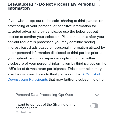
contexte culturel dans lequel l’humour est utilisé. Ce
LesAstuces.Fr -
Do Not Process My Personal
qui est drôle dans un contexte peut ne pas l’être dans
Information
un autre.
If you wish to opt-out of the sale, sharing to third parties, or
Exemples
processing of your personal or sensitive information for
targeted advertising by us, please use the below opt-out
Une blague sur la politique peut être drôle dans
section to confirm your selection. Please note that after your
opt-out request is processed you may continue seeing
un pays mais offensante dans un autre.
interest-based ads based on personal information utilized by
Une blague sur un sujet tabou peut être drôle
us or personal information disclosed to third parties prior to
entre amis mais inappropriée dans un contexte
your opt-out. You may separately opt-out of the further
professionnel.
disclosure of your personal information by third parties on the
IAB’s list of downstream participants. This information may
also be disclosed by us to third parties on the
IAB’s List of
Conclusion
Downstream Participants
that may further disclose it to other
third parties.
L’humour est donc un phénomène à la fois universel
et culturel. Il repose sur des mécanismes universels
Personal Data Processing Opt Outs
mais il est également influencé par les cultures et les
I want to opt-out of the Sharing of my
contextes sociaux.
personal data.
Opted In