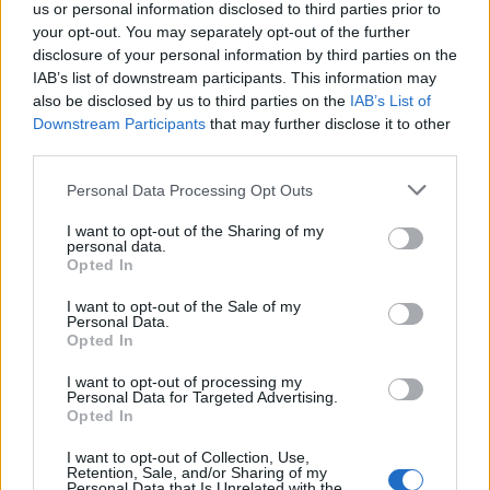
us or personal information disclosed to third parties prior to
your opt-out. You may separately opt-out of the further
disclosure of your personal information by third parties on the
IAB’s list of downstream participants. This information may
also be disclosed by us to third parties on the
IAB’s List of
Downstream Participants
that may further disclose it to other
third parties.
Personal Data Processing Opt Outs
I want to opt-out of the Sharing of my
A propos Nathalie Leclerc
2950 Articles
personal data.
Opted In
Nathalie Leclerc est une journaliste spécialisée en santé et
médecine. Mère de deux enfants, elle allie une solide
I want to opt-out of the Sale of my
Personal Data.
expertise journalistique à une expérience concrète de la
Opted In
santé familiale et de la nutrition. Fervente adepte d’un mode
de vie sain, écologique et durable, elle s’engage depuis de
I want to opt-out of processing my
nombreuses années en faveur des produits biologiques et
Personal Data for Targeted Advertising.
des solutions de ménage respectueuses de l’environnement.
Opted In
Grâce à cette double casquette de journaliste et de maman
I want to opt-out of Collection, Use,
engagée, Nathalie propose des conseils pratiques, fiables et
Retention, Sale, and/or Sharing of my
accessibles, permettant à ses lecteurs de mieux naviguer
Personal Data that Is Unrelated with the