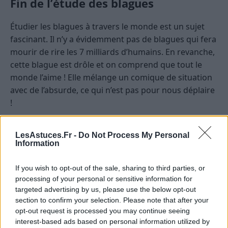
Fin de l’étude des blagues
Étudier les blagues à travers le monde est un sujet
fascinant. Il n’y a évidemment pas de blagues qui fera
mourir de rire les 7 milliards d’humains. En revanche,
cette blague est drôle et on comprend que tout le
monde l’aime ! Elle mélange un comique de situation
avec de l’absurde, ce qui n’est pas pour nous déplaire
!
Par ailleurs, le site a également révélé que l’humour
LesAstuces.Fr -
Do Not Process My Personal
est différent suivant les pays. Certains pays préfèrent
Information
quand c’est une
blague courte et drôle
, d’autres
l’
humour noir
, ou même les
jeux de mots
!
If you wish to opt-out of the sale, sharing to third parties, or
processing of your personal or sensitive information for
Et vous quelle est votre blague préférée ? Pensez-
targeted advertising by us, please use the below opt-out
vous qu’il peut y avoir une blague qui fasse rire le
section to confirm your selection. Please note that after your
monde entier ? Faites-nous part de vos réflexions
opt-out request is processed you may continue seeing
interest-based ads based on personal information utilized by
directement dans les commentaires !