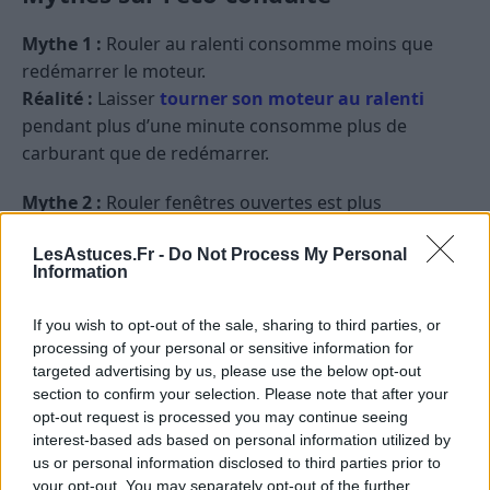
Mythe 1 :
Rouler au ralenti consomme moins que
redémarrer le moteur.
Réalité :
Laisser
tourner son moteur au ralenti
pendant plus d’une minute consomme plus de
carburant que de redémarrer.
Mythe 2 :
Rouler fenêtres ouvertes est plus
économique que d’utiliser la climatisation.
LesAstuces.Fr -
Do Not Process My Personal
Réalité :
À haute vitesse, les fenêtres ouvertes créent
Information
une résistance qui peut augmenter la consommation.
Il est parfois préférable d’utiliser la climatisation
If you wish to opt-out of the sale, sharing to third parties, or
modérément.
processing of your personal or sensitive information for
targeted advertising by us, please use the below opt-out
Conclusion
section to confirm your selection. Please note that after your
opt-out request is processed you may continue seeing
L’éco-conduite n’est pas qu’une tendance ; c’est une
interest-based ads based on personal information utilized by
us or personal information disclosed to third parties prior to
nécessité dans notre monde moderne. Adopter l’éco-
your opt-out. You may separately opt-out of the further