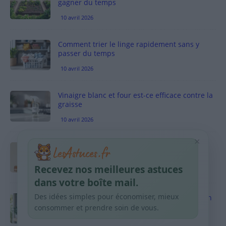
gagner du temps
10 avril 2026
Comment trier le linge rapidement sans y
passer du temps
10 avril 2026
Vinaigre blanc et four est-ce efficace contre la
graisse
10 avril 2026
×
Taches pigmentaires : routine simple +
habitudes qui aident
Recevez nos meilleures astuces
9 avril 2026
dans votre boîte mail.
Des idées simples pour économiser, mieux
Produits ménagers : comment économiser en
courses sans acheter 10 sprays
consommer et prendre soin de vous.
9 avril 2026