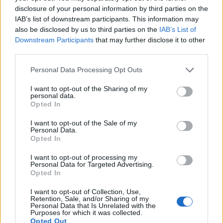
conduite, c’est choisir de rouler malin et écolo, tout
disclosure of your personal information by third parties on the
en faisant des
économies sur vos déplacement
s.
IAB’s list of downstream participants. This information may
C’est un win-win pour vous, votre portefeuille et la
also be disclosed by us to third parties on the
IAB’s List of
planète. Alors, prêt à changer vos habitudes de
Downstream Participants
that may further disclose it to other
third parties.
conduite ? Roulez malin, roulez écolo !
Personal Data Processing Opt Outs
AUTOMOBILE
I want to opt-out of the Sharing of my
personal data.
Opted In
I want to opt-out of the Sale of my
Personal Data.
Opted In
I want to opt-out of processing my
Personal Data for Targeted Advertising.
Opted In
I want to opt-out of Collection, Use,
A propos Nathalie Leclerc
2950 Articles
Retention, Sale, and/or Sharing of my
Personal Data that Is Unrelated with the
Nathalie Leclerc est une journaliste spécialisée en santé et
Purposes for which it was collected.
Opted Out
médecine. Mère de deux enfants, elle allie une solide