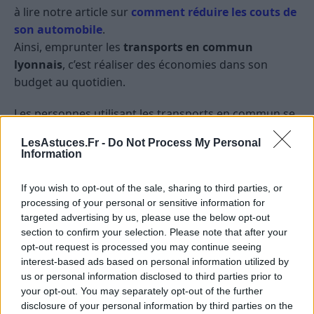
à lire notre article sur
comment réduire les couts de
son automobile
.
Ainsi, emprunter les
transports en commun
lyonnais
, c’est réaliser des économies dans son
budget au quotidien.
Les personnes utilisant les transports en commun se
débarrassent également du stress des
LesAstuces.Fr -
Do Not Process My Personal
embouteillages.
Information
Dites-nous en commentaire comment vous vous
If you wish to opt-out of the sale, sharing to third parties, or
déplacez dans Lyon et si vous êtes satisfaits des
processing of your personal or sensitive information for
transports en commun.
targeted advertising by us, please use the below opt-out
section to confirm your selection. Please note that after your
opt-out request is processed you may continue seeing
interest-based ads based on personal information utilized by
us or personal information disclosed to third parties prior to
your opt-out. You may separately opt-out of the further
disclosure of your personal information by third parties on the