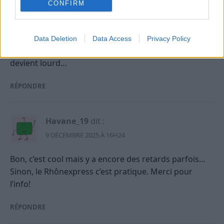
CONFIRM
Qirwan
dit :
12 AOÛT 2025 À 11H02
Data Deletion
Data Access
Privacy Policy
dommage qu’ils augmentent toujours les prix, ça
devient lourd…
RÉPONDRE
Havane_19
dit :
9 DÉCEMBRE 2025 À 16H24
Bon, c’est cool mais y a encore des retards parfois…
Sinon, le Rhônexpress c’est pratique. Merci pour
l’info!
RÉPONDRE