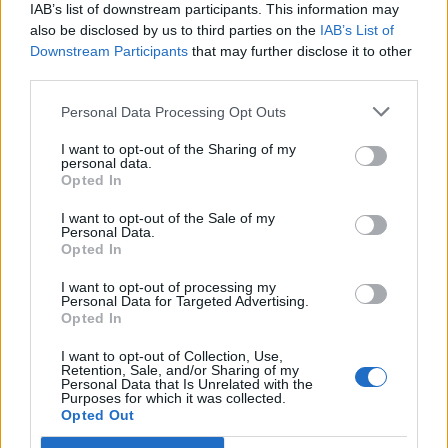
IAB’s list of downstream participants. This information may
also be disclosed by us to third parties on the
IAB’s List of
Downstream Participants
that may further disclose it to other
third parties.
A propos Nathalie Leclerc
2950 Articles
Personal Data Processing Opt Outs
Nathalie Leclerc est une journaliste spécialisée en santé et
médecine. Mère de deux enfants, elle allie une solide
I want to opt-out of the Sharing of my
expertise journalistique à une expérience concrète de la
personal data.
Opted In
santé familiale et de la nutrition. Fervente adepte d’un mode
de vie sain, écologique et durable, elle s’engage depuis de
I want to opt-out of the Sale of my
nombreuses années en faveur des produits biologiques et
Personal Data.
des solutions de ménage respectueuses de l’environnement.
Opted In
Grâce à cette double casquette de journaliste et de maman
engagée, Nathalie propose des conseils pratiques, fiables et
I want to opt-out of processing my
Personal Data for Targeted Advertising.
accessibles, permettant à ses lecteurs de mieux naviguer
Opted In
dans les enjeux de la santé moderne tout en adoptant des
habitudes plus saines et respectueuses de la planète.
I want to opt-out of Collection, Use,
Retention, Sale, and/or Sharing of my
Personal Data that Is Unrelated with the
Purposes for which it was collected.
Opted Out
3 COMMENTAIRES