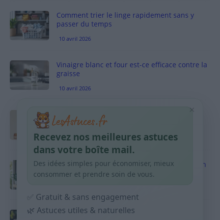
Comment trier le linge rapidement sans y
passer du temps
10 avril 2026
Vinaigre blanc et four est-ce efficace contre la
graisse
10 avril 2026
×
Taches pigmentaires : routine simple +
habitudes qui aident
Recevez nos meilleures astuces
9 avril 2026
dans votre boîte mail.
Des idées simples pour économiser, mieux
Produits ménagers : comment économiser en
courses sans acheter 10 sprays
consommer et prendre soin de vous.
9 avril 2026
✅ Gratuit & sans engagement
🌿 Astuces utiles & naturelles
Budget mensuel : méthode rapide pour