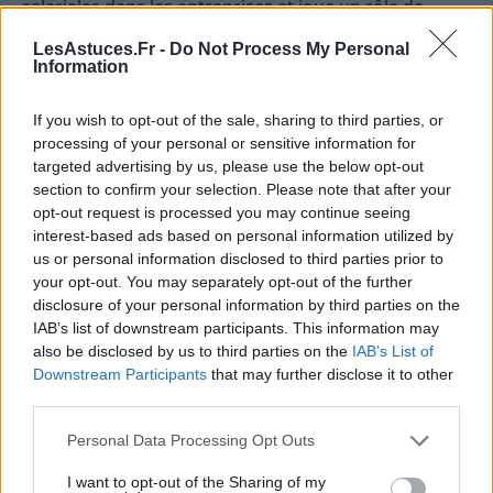
salariales dans les entreprises et joue un rôle de
baromètre social.
LesAstuces.Fr -
Do Not Process My Personal
Information
Quelle est la valeur du SMIC ?
If you wish to opt-out of the sale, sharing to third parties, or
La valeur du SMIC est un élément clé à connaître pour
processing of your personal or sensitive information for
comprendre les enjeux de la rémunération en France.
targeted advertising by us, please use the below opt-out
Son montant est révisé chaque année, généralement
section to confirm your selection. Please note that after your
opt-out request is processed you may continue seeing
au 1er janvier, afin de tenir compte de l’évolution de
interest-based ads based on personal information utilized by
l’économie et de préserver le pouvoir d’achat des
us or personal information disclosed to third parties prior to
travailleurs les moins rémunérés.
your opt-out. You may separately opt-out of the further
disclosure of your personal information by third parties on the
IAB’s list of downstream participants. This information may
also be disclosed by us to third parties on the
IAB’s List of
Downstream Participants
that may further disclose it to other
third parties.
Personal Data Processing Opt Outs
I want to opt-out of the Sharing of my