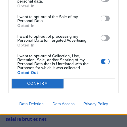
personal data.
Opted In
I want to opt-out of the Sale of my
Personal Data.
Opted In
Depuis le 1er janvier 2023, le SMIC s’établissait à 1
709,28 € bruts mensuels, soit 1 353,07 € nets. Cela
I want to opt-out of processing my
Personal Data for Targeted Advertising.
correspond à un montant horaire brut de 11,27 €.
Opted In
Cependant, ces montants ont été revus à la hausse
I want to opt-out of Collection, Use,
au 1er mai 2023.
Retention, Sale, and/or Sharing of my
Personal Data that Is Unrelated with the
Purposes for which it was collected.
Ainsi,
à partir du 1er mai 2023
, les nouveaux
Opted Out
montants du SMIC sont les suivants :
CONFIRM
Le SMIC net s’élève à 1 383,08 €.
Le SMIC brut monte à 1 747,20 €.
Data Deletion
Data Access
Privacy Policy
Si besoin, on vous explique la différence entre le
salaire brut et net
.