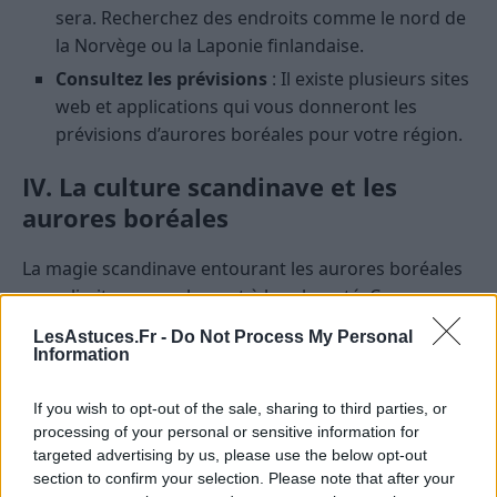
sera. Recherchez des endroits comme le nord de
la Norvège ou la Laponie finlandaise.
Consultez les prévisions
: Il existe plusieurs sites
web et applications qui vous donneront les
prévisions d’aurores boréales pour votre région.
IV. La culture scandinave et les
aurores boréales
La magie scandinave entourant les aurores boréales
ne se limite pas seulement à leur beauté. Ces
lumières ont aussi une place profonde dans la culture
LesAstuces.Fr -
Do Not Process My Personal
et la mythologie nordique. Les Vikings, par exemple,
Information
croyaient que les aurores étaient le reflet des
armures des Valkyries, des guerrières divines.
If you wish to opt-out of the sale, sharing to third parties, or
processing of your personal or sensitive information for
V. Quelques conseils pour une
targeted advertising by us, please use the below opt-out
section to confirm your selection. Please note that after your
expérience inoubliable