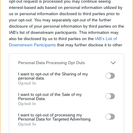
opt-out request is processed you may continue seeing
interest-based ads based on personal information utilized by
Habillez-vous chaudement
: Les températures
us or personal information disclosed to third parties prior to
peuvent être glaciales, surtout la nuit.
your opt-out. You may separately opt-out of the further
disclosure of your personal information by third parties on the
Apportez un trépied
: Si vous souhaitez prendre
IAB’s list of downstream participants. This information may
des photos, un trépied est essentiel pour
also be disclosed by us to third parties on the
IAB’s List of
capturer la beauté des aurores boréales.
Downstream Participants
that may further disclose it to other
third parties.
Faites preuve de patience
: La nature est
imprévisible. Même si les conditions semblent
Personal Data Processing Opt Outs
parfaites, il se peut que les aurores ne se
montrent pas. Mais quand elles le font, la magie
I want to opt-out of the Sharing of my
personal data.
scandinave opère véritablement.
Opted In
I want to opt-out of the Sale of my
Personal Data.
Opted In
I want to opt-out of processing my
Personal Data for Targeted Advertising.
Opted In