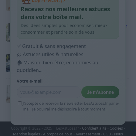
habitudes qui aident
Recevez nos meilleures astuces
9 avril 2026
dans votre boîte mail.
Des idées simples pour économiser, mieux
Produits ménagers : comment économiser en
courses sans acheter 10 sprays
consommer et prendre soin de vous.
9 avril 2026
✅ Gratuit & sans engagement
🌿 Astuces utiles & naturelles
Budget mensuel : méthode rapide pour
🏠 Maison, bien-être, économies au
répartir son salaire dès le jour de paie
quotidien...
9 avril 2026
Votre e-mail
Sport 10 minutes par jour est-ce utile et quoi
Je m’abonne
faire
9 avril 2026
J’accepte de recevoir la newsletter LesAstuces.fr par e-
mail. Je pourrai me désinscrire à tout moment.
Copyright © 2022 - 2025 | LesAstuces.fr -
Confidentialité
-
Cookies
-
Mention légales
-
A propos de nous
-
Avertissement
-
CGU
-
Nous