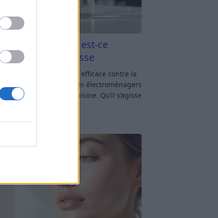
aigre blanc et four est-ce
icace contre la graisse
gre blanc et four : est-ce efficace contre la
se ? Le four fait partie des électroménagers
lus sollicités dans une cuisine. Qu’il s’agisse
réparer un gratin, de
[…]