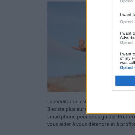
Opted 
I want t
Opted 
I want 
Advertis
Opted 
I want t
of my P
was col
Opted 
La méditation est une pratique apaisant
Il existe plusieurs applications de mé
smartphone pour vous guider. Prendr
vous aider à vous détendre et à profi