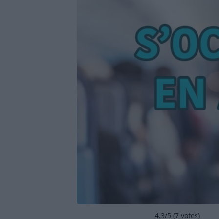
4.3
/5 (
7
votes)