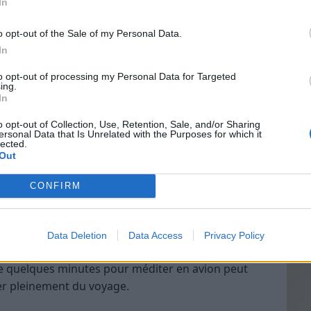
In
o opt-out of the Sale of my Personal Data.
In
Vin
to opt-out of processing my Personal Data for Targeted
eff
ing.
In
Vinai
grais
o opt-out of Collection, Use, Retention, Sale, and/or Sharing
ersonal Data that Is Unrelated with the Purposes for which it
les p
lected.
de p
Out
CONFIRM
e qui peut vous aider à rester serein durant le vol.
Data Deletion
Data Access
Privacy Policy
ditation que vous pouvez télécharger sur votre
e quelques minutes pour méditer en avion peut
ter pleinement du voyage.