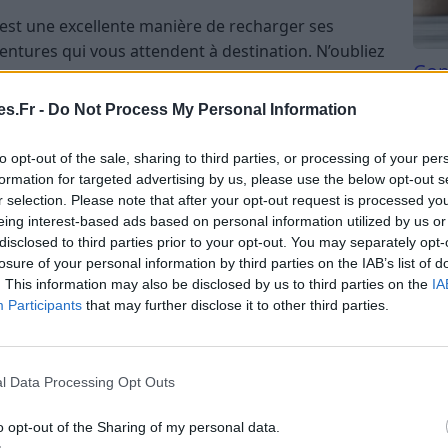
est une excellente manière de recharger ses
ventures qui vous attendent à destination. N’oubliez
Com
des bouchons d’oreilles pour favoriser un sommeil
san
s.Fr -
Do Not Process My Personal Information
Tri d
occuper en avion
beauc
to opt-out of the sale, sharing to third parties, or processing of your per
du l
formation for targeted advertising by us, please use the below opt-out s
 croisés ou des sudokus pour vous divertir
compl
r selection. Please note that after your opt-out request is processed y
es amis ou en famille, pensez à des jeux de société
astu
eing interest-based ads based on personal information utilized by us or
t ensemble.
disclosed to third parties prior to your opt-out. You may separately opt-
losure of your personal information by third parties on the IAB’s list of
dcast
. This information may also be disclosed by us to third parties on the
IA
Participants
that may further disclose it to other third parties.
éférés ou téléchargez quelques épisodes de
mpagner pendant le vol. L’écoute de musique ou de
issante, rendant le temps en avion plus agréable.
l Data Processing Opt Outs
o opt-out of the Sharing of my personal data.