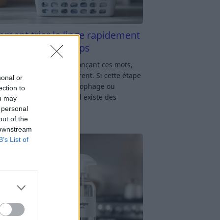
ment trier le linge rapidement
s y passer du temps
u linge : rien qu’en prononçant ces mots,
oup d’entre nous soupirent. Si cette étape
sonal or
avage vous semble chronophage ou
ection to
iquée, rassurez-vous : il existe des
ou may
ces simples
[…]
 personal
out of the
 downstream
B’s List of