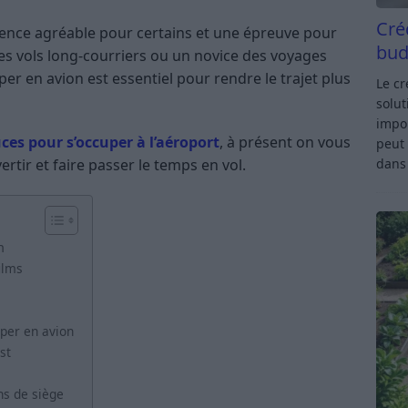
Cré
ience agréable pour certains et une épreuve pour
bud
es vols long-courriers ou un novice des voyages
er en avion est essentiel pour rendre le trajet plus
Le c
solut
impor
ces pour s’occuper à l’aéroport
, à présent on vous
peut 
rtir et faire passer le temps en vol.
dan
n
ilms
uper en avion
st
ns de siège