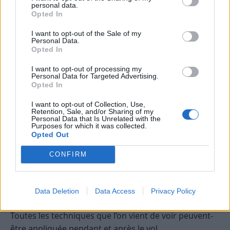
personal data.
Opted In
I want to opt-out of the Sale of my
Personal Data.
Opted In
I want to opt-out of processing my
Personal Data for Targeted Advertising.
L’enfant est aussi sujet aux douleurs et aux légères
Opted In
pertes auditives
.
I want to opt-out of Collection, Use,
Retention, Sale, and/or Sharing of my
Incitez-les à avaler pendant le vol mais surtout durant
Personal Data that Is Unrelated with the
Purposes for which it was collected.
le décollage et la descente. Pour cela, proposez de
Opted Out
boire, et favorisez l’utilisation des tétines pour les
plus petits.
CONFIRM
Comment déboucher les oreilles
après un vol ?
Data Deletion
Data Access
Privacy Policy
Toutes les techniques que l’on vient de voir peuvent-
être appliquée pendant et après le vol.