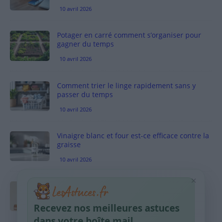
10 avril 2026
Potager en carré comment s’organiser pour
gagner du temps
10 avril 2026
Comment trier le linge rapidement sans y
passer du temps
10 avril 2026
Vinaigre blanc et four est-ce efficace contre la
graisse
10 avril 2026
×
Taches pigmentaires : routine simple +
habitudes qui aident
Recevez nos meilleures astuces
9 avril 2026
dans votre boîte mail.