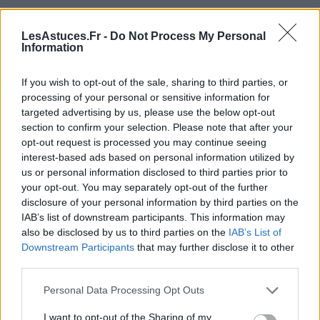
Lorsqu’on bâille, la mâchoire s’ouvre grandement et
LesAstuces.Fr -
Do Not Process My Personal
la pression de l’air à l’intérieur de l’oreille moyenne
Information
augmente temporairement.
If you wish to opt-out of the sale, sharing to third parties, or
Cette pression temporaire peut aider à dégager la
processing of your personal or sensitive information for
trompe d’Eustache
et à équilibrer la pression de l’air
targeted advertising by us, please use the below opt-out
dans l’oreille moyenne.
section to confirm your selection. Please note that after your
opt-out request is processed you may continue seeing
interest-based ads based on personal information utilized by
Cette méthode est très efficace pour ne plus avoir
us or personal information disclosed to third parties prior to
l’oreille bouchée.
your opt-out. You may separately opt-out of the further
disclosure of your personal information by third parties on the
Le traitement pour les enfants
IAB’s list of downstream participants. This information may
also be disclosed by us to third parties on the
IAB’s List of
Downstream Participants
that may further disclose it to other
third parties.
Personal Data Processing Opt Outs
I want to opt-out of the Sharing of my