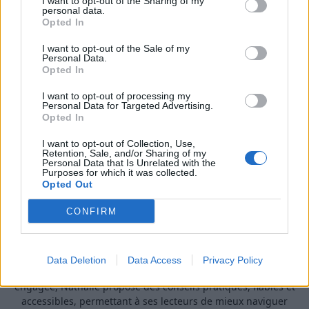
I want to opt-out of the Sharing of my
personal data.
Opted In
I want to opt-out of the Sale of my
Personal Data.
Opted In
I want to opt-out of processing my
Personal Data for Targeted Advertising.
Opted In
I want to opt-out of Collection, Use,
A propos Nathalie Leclerc
2950 Articles
Retention, Sale, and/or Sharing of my
Personal Data that Is Unrelated with the
Nathalie Leclerc est une journaliste spécialisée en santé et
Purposes for which it was collected.
Opted Out
médecine. Mère de deux enfants, elle allie une solide
expertise journalistique à une expérience concrète de la
CONFIRM
santé familiale et de la nutrition. Fervente adepte d’un mode
de vie sain, écologique et durable, elle s’engage depuis de
nombreuses années en faveur des produits biologiques et
des solutions de ménage respectueuses de l’environnement.
Data Deletion
Data Access
Privacy Policy
Grâce à cette double casquette de journaliste et de maman
engagée, Nathalie propose des conseils pratiques, fiables et
accessibles, permettant à ses lecteurs de mieux naviguer