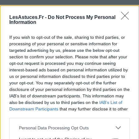
Quel est votre
niveau d’expérience
en voyage ?
Cherchez-vous le
confort
ou l’
aventure
?
LesAstuces.Fr -
Do Not Process My Personal
Information
Êtes-vous prêt à
rencontrer
de nouvelles
personnes ou préférez-vous
votre propre
If you wish to opt-out of the sale, sharing to third parties, or
compagnie
?
processing of your personal or sensitive information for
targeted advertising by us, please use the below opt-out
Le
budget
est-il un facteur déterminant pour
section to confirm your selection. Please note that after your
vous ?
opt-out request is processed you may continue seeing
interest-based ads based on personal information utilized by
Conclusion
us or personal information disclosed to third parties prior to
your opt-out. You may separately opt-out of the further
Que vous optiez pour un voyage organisé ou une
disclosure of your personal information by third parties on the
aventure solo, l’essentiel est de choisir ce qui résonne
IAB’s list of downstream participants. This information may
also be disclosed by us to third parties on the
IAB’s List of
le plus avec vous. Après tout, “Voyage organisé vs.
Downstream Participants
that may further disclose it to other
Aventure solo” n’est pas tant une question de
third parties.
meilleur choix, mais de préférence personnelle. Et
n’oubliez pas, chaque voyage est une nouvelle
Personal Data Processing Opt Outs
histoire à écrire.