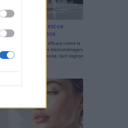
aigre blanc et four est-ce
icace contre la graisse
gre blanc et four : est-ce efficace contre la
se ? Le four fait partie des électroménagers
lus sollicités dans une cuisine. Qu’il s’agisse
réparer un gratin, de
[…]