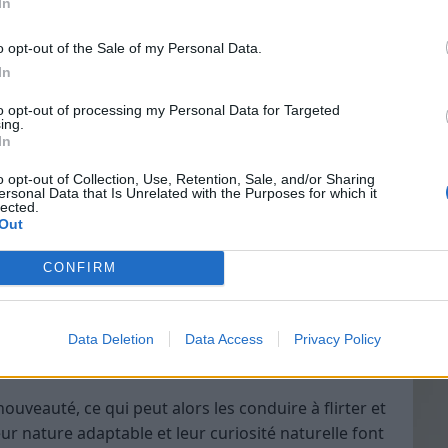
In
o opt-out of the Sale of my Personal Data.
les s’entourent d’amis et de proches. Elles sont
In
 aider et faire preuve d’une empathie remarquable.
Vin
s de vue des autres et à trouver des solutions qui
to opt-out of processing my Personal Data for Targeted
eff
ing.
In
Vinai
ragueur ?
grais
o opt-out of Collection, Use, Retention, Sale, and/or Sharing
ersonal Data that Is Unrelated with the Purposes for which it
les p
lected.
de p
ont souvent en tête de liste.
Out
ger des dieux dans la mythologie romaine, les
CONFIRM
té à communiquer.
iment avoir des conversations intéressantes, ce qui
Data Deletion
Data Access
Privacy Policy
ouveauté, ce qui peut alors les conduire à flirter et
ur nature adaptable et leur curiosité naturelle font