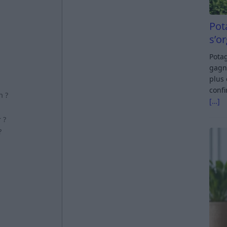
Pot
s’o
Potag
gagn
plus 
confi
n ?
[…]
 ?
?