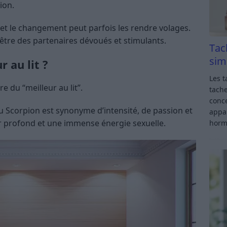
ion.
 et le changement peut parfois les rendre volages.
 être des partenaires dévoués et stimulants.
Tac
sim
r au lit ?
Les t
e du “meilleur au lit”.
tache
conce
u Scorpion est synonyme d’intensité, de passion et
appar
r profond et une immense énergie sexuelle.
horm