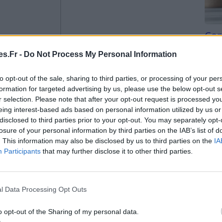
Com
san
?
s.Fr -
Do Not Process My Personal Information
Tri d
logiques
beauc
to opt-out of the sale, sharing to third parties, or processing of your per
c leur éléments
du l
formation for targeted advertising by us, please use the below opt-out s
compl
r selection. Please note that after your opt-out request is processed y
ntil ?
astu
eing interest-based ads based on personal information utilized by us or
disclosed to third parties prior to your opt-out. You may separately opt-
losure of your personal information by third parties on the IAB’s list of
e dans le zodiaque, dirigez votre regard vers la
. This information may also be disclosed by us to third parties on the
IA
Participants
that may further disclose it to other third parties.
 de Vénus, la planète de l’amour, de la beauté et
idérées comme les plus gentilles parmi les signes
l Data Processing Opt Outs
aturel de paix et d’harmonie.
o opt-out of the Sharing of my personal data.
ssible et cherchent toujours à apporter l’équilibre