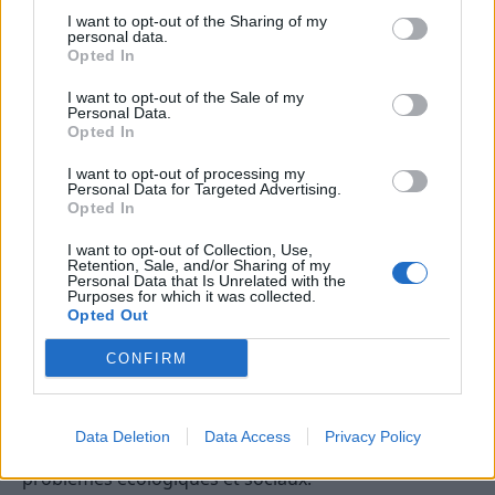
important.
I want to opt-out of the Sharing of my
personal data.
Opted In
Options plus respectueuses de
l’environnement
I want to opt-out of the Sale of my
Personal Data.
Opted In
Privilégier des produits en cuir végétal ou en
matériaux naturels.
I want to opt-out of processing my
Personal Data for Targeted Advertising.
Rechercher des alternatives durables et éthiques.
Opted In
Les objets en nickel ou en autres
I want to opt-out of Collection, Use,
Retention, Sale, and/or Sharing of my
métaux rares à haute
Personal Data that Is Unrelated with the
Purposes for which it was collected.
consommation
Opted Out
CONFIRM
Certains bijoux, appareils électroniques ou objets
décoratifs contiennent des métaux rares extraits
dans des conditions souvent peu respectueuses de
Data Deletion
Data Access
Privacy Policy
l’environnement. Leur extraction pose de graves
problèmes écologiques et sociaux.