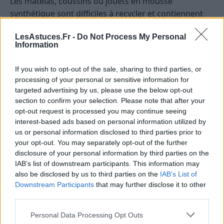
Les matelas, coussins ou jouets en mousse
synthétique sont difficiles à recycler et contiennent
souvent des substances chimiques nocives. Leur
LesAstuces.Fr -
Do Not Process My Personal
production contribue à l’épuisement des ressources
Information
non renouvelables.
If you wish to opt-out of the sale, sharing to third parties, or
Alternatives écologiques
processing of your personal or sensitive information for
targeted advertising by us, please use the below opt-out
Choisir des matelas en latex naturel ou en laine.
section to confirm your selection. Please note that after your
Opter pour des jouets en bois ou en matériaux
opt-out request is processed you may continue seeing
recyclés.
interest-based ads based on personal information utilized by
us or personal information disclosed to third parties prior to
your opt-out. You may separately opt-out of the further
Les produits en cuir synthétique ou
disclosure of your personal information by third parties on the
en plastique
IAB’s list of downstream participants. This information may
also be disclosed by us to third parties on the
IAB’s List of
Les faux cuirs et autres matériaux synthétiques issus
Downstream Participants
that may further disclose it to other
du plastique sont souvent fabriqués à partir de
third parties.
substances polluantes et difficiles à recycler. Leur
Personal Data Processing Opt Outs
production a également un impact environnemental