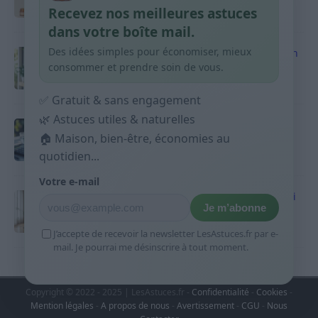
Recevez nos meilleures astuces
9 avril 2026
dans votre boîte mail.
Des idées simples pour économiser, mieux
Produits ménagers : comment économiser en
courses sans acheter 10 sprays
consommer et prendre soin de vous.
9 avril 2026
✅ Gratuit & sans engagement
🌿 Astuces utiles & naturelles
Budget mensuel : méthode rapide pour
répartir son salaire dès le jour de paie
🏠 Maison, bien-être, économies au
quotidien...
9 avril 2026
Votre e-mail
Sport 10 minutes par jour est-ce utile et quoi
Je m’abonne
faire
9 avril 2026
J’accepte de recevoir la newsletter LesAstuces.fr par e-
mail. Je pourrai me désinscrire à tout moment.
Copyright © 2022 - 2025 | LesAstuces.fr -
Confidentialité
-
Cookies
-
Mention légales
-
A propos de nous
-
Avertissement
-
CGU
-
Nous