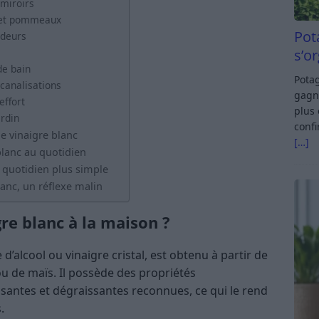
 miroirs
s et pommeaux
Pot
odeurs
s’o
de bain
Potag
canalisations
gagn
effort
plus 
rdin
confi
le vinaigre blanc
[…]
 blanc au quotidien
quotidien plus simple
lanc, un réflexe malin
re blanc à la maison ?
 d’alcool ou vinaigre cristal, est obtenu à partir de
ou de maïs. Il possède des propriétés
isantes et dégraissantes reconnues, ce qui le rend
.