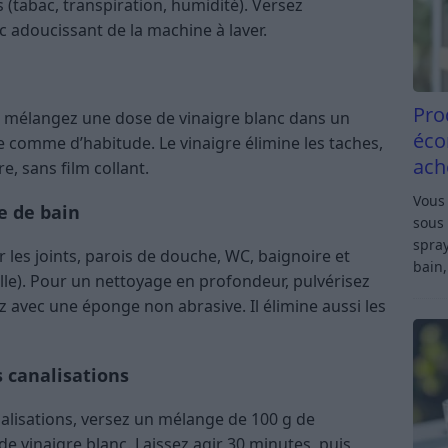
s (tabac, transpiration, humidité). Versez
c adoucissant de la machine à laver.
Pro
, mélangez une dose de vinaigre blanc dans un
éco
re comme d’habitude. Le vinaigre élimine les taches,
ach
e, sans film collant.
Vous 
le de bain
sous 
spray
ur les joints, parois de douche, WC, baignoire et
bain,
lle). Pour un nettoyage en profondeur, pulvérisez
tez avec une éponge non abrasive. Il élimine aussi les
s canalisations
alisations, versez un mélange de 100 g de
de vinaigre blanc. Laissez agir 30 minutes, puis