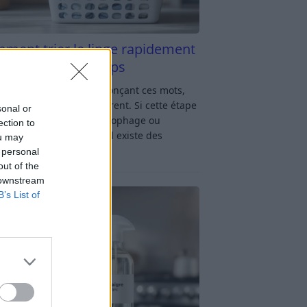
ment trier le linge rapidement
s y passer du temps
u linge : rien qu’en prononçant ces mots,
oup d’entre nous soupirent. Si cette étape
sonal or
avage vous semble chronophage ou
ection to
iquée, rassurez-vous : il existe des
ou may
ces simples
[…]
 personal
out of the
 downstream
B’s List of