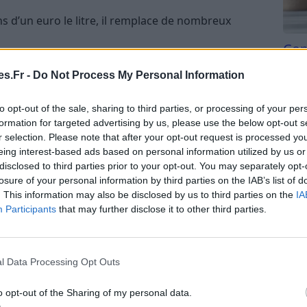
s d’un euro le litre, il remplace de nombreux
Com
ns danger pour l’environnement, il limite les
san
.
s.Fr -
Do Not Process My Personal Information
Tri d
ances nocives pour la santé, contrairement à
beauc
to opt-out of the sale, sharing to third parties, or processing of your per
els.
du l
formation for targeted advertising by us, please use the below opt-out s
compl
r selection. Please note that after your opt-out request is processed y
cessite quelques précautions d’emploi, notamment
astu
eing interest-based ads based on personal information utilized by us or
lerons plus bas.
disclosed to third parties prior to your opt-out. You may separately opt-
losure of your personal information by third parties on the IAB’s list of
bles du vinaigre blanc au quotidien
. This information may also be disclosed by us to third parties on the
IA
Participants
that may further disclose it to other third parties.
afetière
 les appareils électroménagers utilisant de l’eau.
l Data Processing Opt Outs
antir un bon fonctionnement, il suffit de remplir la
ère d’un mélange moitié vinaigre blanc, moitié eau.
o opt-out of the Sharing of my personal data.
ièrement), laissez agir 30 minutes, puis rincez