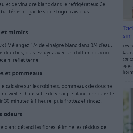
 et de vinaigre blanc dans le réfrigérateur. Ce
 bactéries et garde votre frigo frais plus
Tac
 et miroirs
sim
x ! Mélangez 1/4 de vinaigre blanc dans 3/4 d’eau,
Les t
are-douches, puis essuyez avec un chiffon doux ou
tache
conce
ce ni reflet terne.
appar
horm
ches et pommeaux
t le calcaire sur les robinets, pommeaux de douche
e vieille chaussette de vinaigre blanc, enroulez-le
ir 30 minutes à 1 heure, puis frottez et rincez.
es odeurs
e blanc détend les fibres, élimine les résidus de