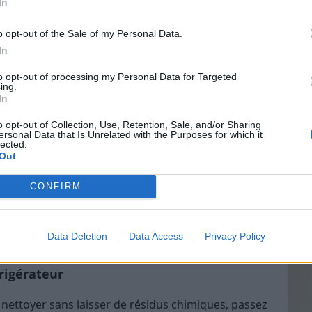
In
: plus de traces blanches et un goût neutre assuré !
o opt-out of the Sale of my Personal Data.
rfaces de la cuisine
In
Vin
 microbes, bactéries et graisses sur de
to opt-out of processing my Personal Data for Targeted
eff
ing.
n de travail (sauf en pierre naturelle), crédence,
In
Vinai
sez un mélange vinaigre blanc/eau (1:1), laissez agir
grais
o opt-out of Collection, Use, Retention, Sale, and/or Sharing
n chiffon microfibre propre.
ersonal Data that Is Unrelated with the Purposes for which it
les p
lected.
de p
Out
liminer les traces de calcaire
CONFIRM
t de rinçage pour la vaisselle. Ajoutez-en un peu
ave-vaisselle pour éviter les traces sur les verres
afes entartrées, laissez tremper quelques heures
Data Deletion
Data Access
Privacy Policy
frigérateur
 nettoyer sans laisser de résidus chimiques, passez