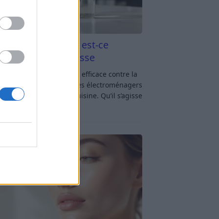
aigre blanc et four est-ce
icace contre la graisse
gre blanc et four : est-ce efficace contre la
se ? Le four fait partie des électroménagers
lus sollicités dans une cuisine. Qu’il s’agisse
réparer un gratin, de
[…]