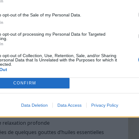
In
s pour les douleurs, à ne pas confondre avec les
5
on devrait avoir
!
o opt-out of the Sale of my Personal Data.
In
ie
: anti-inflammatoire et analgésique
Vin
to opt-out of processing my Personal Data for Targeted
eff
poivrée
: rafraîchissante et relaxante pour les
ing.
In
Vinai
 apaisante et antispasmodique
grais
o opt-out of Collection, Use, Retention, Sale, and/or Sharing
ersonal Data that Is Unrelated with the Purposes for which it
les p
s
: décongestionnante et antalgique
lected.
de p
Out
: stimulante et chauffante pour les muscles
CONFIRM
eurs réussie, optez pour des supports comme :
Data Deletion
Data Access
Privacy Policy
ce, coco, etc.) pour diluer les huiles essentielles
 relaxation profonde
s de quelques gouttes d’huiles essentielles