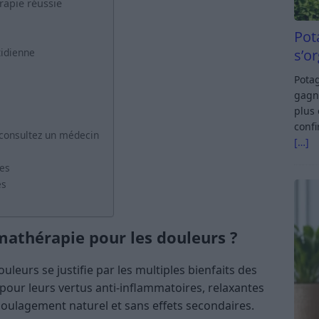
rapie réussie
Pot
s’o
tidienne
Potag
gagn
plus 
confi
consultez un médecin
[…]
les
es
mathérapie pour les douleurs ?
uleurs se justifie par les multiples bienfaits des
 pour leurs vertus anti-inflammatoires, relaxantes
oulagement naturel et sans effets secondaires.