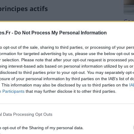
rincipes actifs
Com
san
s.Fr -
Do Not Process My Personal Information
molécules actives qui peuvent aider à réduire
Tri d
les. Prenons par exemple le menthol présent dans
beauc
to opt-out of the sale, sharing to third parties, or processing of your per
 une molécule rafraîchissante qui soulage
du l
formation for targeted advertising by us, please use the below opt-out s
compl
r selection. Please note that after your opt-out request is processed y
astu
eing interest-based ads based on personal information utilized by us or
disclosed to third parties prior to your opt-out. You may separately opt-
losure of your personal information by third parties on the IAB’s list of
pouvez créer des synergies efficaces pour traiter
. This information may also be disclosed by us to third parties on the
IA
ynergie de lavande et de romarin sera excellente
Participants
that may further disclose it to other third parties.
romathérapie pour les douleurs
l Data Processing Opt Outs
o opt-out of the Sharing of my personal data.