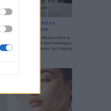
aigre blanc et four est-ce
icace contre la graisse
gre blanc et four : est-ce efficace contre la
se ? Le four fait partie des électroménagers
lus sollicités dans une cuisine. Qu’il s’agisse
réparer un gratin, de
[…]