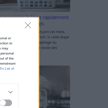
ment trier le linge rapidement
s y passer du temps
u linge : rien qu’en prononçant ces mots,
oup d’entre nous soupirent. Si cette étape
sonal or
avage vous semble chronophage ou
ection to
iquée, rassurez-vous : il existe des
ou may
ces simples
[…]
 personal
out of the
 downstream
B’s List of