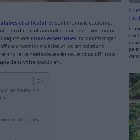
Cré
bud
laires et articulaires
sont monnaie courante,
Le c
olution douce et naturelle pour retrouver confort
solut
és uniques des
huiles essentielles
, l’aromathérapie
impor
fficacement les muscles et les articulations
peut 
orerons cette méthode ancienne, et vous offrirons
dan
apie dans votre quotidien.
our les douleurs ?
ifs
 pour les douleurs