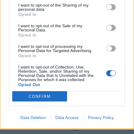
Le diagnostic de l’arthrite se fait par un examen
I want to opt-out of the Sharing of my
physique, des analyses sanguines, et des imageries
personal data.
Opted In
comme les radiographies ou l’IRM. Il est crucial de
consulter un médecin pour un diagnostic précis.
I want to opt-out of the Sale of my
Personal Data.
Opted In
Analyses Sanguines
:
Tests pour détecter des marqueurs
I want to opt-out of processing my
Personal Data for Targeted Advertising.
inflammatoires (comme la vitesse de
Opted In
sédimentation érythrocytaire et la protéine C-
I want to opt-out of Collection, Use,
réactive).
Retention, Sale, and/or Sharing of my
Personal Data that Is Unrelated with the
Tests spécifiques pour certains types
Purposes for which it was collected.
d’arthrite (par exemple, le facteur rhumatoïde
Opted Out
pour l’arthrite rhumatoïde).
CONFIRM
Imagerie Médicale
:
Radiographies
: Peuvent révéler des
Data Deletion
Data Access
Privacy Policy
changements dans les os et les articulations
associés à différents types d’arthrite.