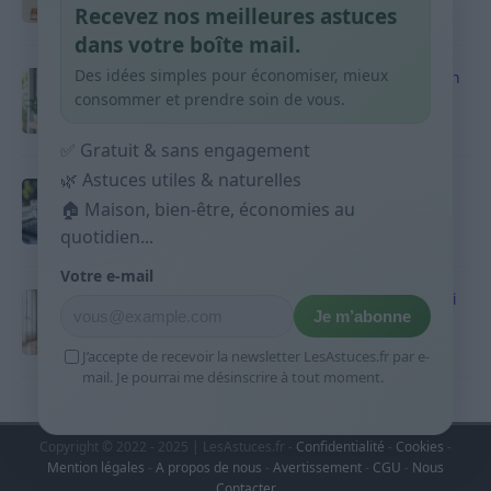
Recevez nos meilleures astuces
9 avril 2026
dans votre boîte mail.
Des idées simples pour économiser, mieux
Produits ménagers : comment économiser en
courses sans acheter 10 sprays
consommer et prendre soin de vous.
9 avril 2026
✅ Gratuit & sans engagement
🌿 Astuces utiles & naturelles
Budget mensuel : méthode rapide pour
répartir son salaire dès le jour de paie
🏠 Maison, bien-être, économies au
quotidien...
9 avril 2026
Votre e-mail
Sport 10 minutes par jour est-ce utile et quoi
Je m’abonne
faire
9 avril 2026
J’accepte de recevoir la newsletter LesAstuces.fr par e-
mail. Je pourrai me désinscrire à tout moment.
Copyright © 2022 - 2025 | LesAstuces.fr -
Confidentialité
-
Cookies
-
Mention légales
-
A propos de nous
-
Avertissement
-
CGU
-
Nous
Contacter