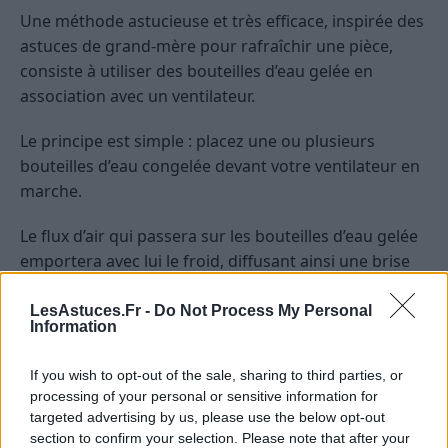
Une méthode astucieuse et très efficace, inspirée des
astuces de grand-mère pour rafraîchir une pièce,
consiste à utiliser des bouteilles d’eau gelée en
association avec un ventilateur.
Le principe est simple : placez une ou plusieurs
bouteilles d’eau congelée devant votre ventilateur en
marche.
Le flux d’air qui passera sur les bouteilles d’eau gelée
emportera avec lui le froid, diffusant ainsi une brise
rafraîchissante dans la pièce.
LesAstuces.Fr -
Do Not Process My Personal
Information
C’est une solution idéale pour bénéficier d’une
atmosphère plus agréable lors des chaudes journées
If you wish to opt-out of the sale, sharing to third parties, or
d’été.
processing of your personal or sensitive information for
targeted advertising by us, please use the below opt-out
Réussir à rafraîchir une pièce
section to confirm your selection. Please note that after your