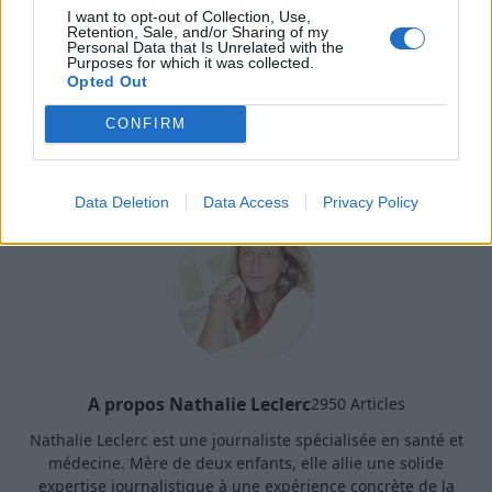
garder votre maison fraîche.
I want to opt-out of Collection, Use,
Retention, Sale, and/or Sharing of my
Personal Data that Is Unrelated with the
Les connaissances de nos grand-mères continueront
Purposes for which it was collected.
Opted Out
ainsi à être transmises de génération en génération.
CONFIRM
ASTUCES
Data Deletion
Data Access
Privacy Policy
A propos Nathalie Leclerc
2950 Articles
Nathalie Leclerc est une journaliste spécialisée en santé et
médecine. Mère de deux enfants, elle allie une solide
expertise journalistique à une expérience concrète de la