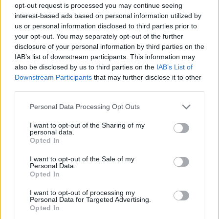
naturellement
opt-out request is processed you may continue seeing
interest-based ads based on personal information utilized by
Bien que nous ayons terminé notre tour d’horizon
us or personal information disclosed to third parties prior to
your opt-out. You may separately opt-out of the further
des astuces de grand-mère pour rafraîchir une pièce,
disclosure of your personal information by third parties on the
n’oubliez pas que chaque maison est unique et que
IAB’s list of downstream participants. This information may
l’efficacité de ces méthodes peut varier.
also be disclosed by us to third parties on the
IAB’s List of
Downstream Participants
that may further disclose it to other
Il est possible que vous deviez expérimenter un peu
third parties.
pour trouver ce qui fonctionne le mieux pour vous.
Personal Data Processing Opt Outs
Quoi qu’il en soit, le plus important est de rester au
I want to opt-out of the Sharing of my
frais et confortable pendant l’été.
personal data.
Opted In
En mettant ces astuces en pratique, vous serez en
I want to opt-out of the Sale of my
mesure de maintenir une température agréable chez
Personal Data.
Opted In
vous de façon naturelle et économique.
I want to opt-out of processing my
N’hésitez pas à partager ces astuces avec vos amis et
Personal Data for Targeted Advertising.
Opted In
votre famille, et à découvrir de nouvelles façons de