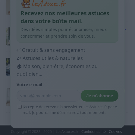
habitudes qui aident
Recevez nos meilleures astuces
9 avril 2026
dans votre boîte mail.
Des idées simples pour économiser, mieux
Produits ménagers : comment économiser en
courses sans acheter 10 sprays
consommer et prendre soin de vous.
9 avril 2026
✅ Gratuit & sans engagement
🌿 Astuces utiles & naturelles
Budget mensuel : méthode rapide pour
🏠 Maison, bien-être, économies au
répartir son salaire dès le jour de paie
quotidien...
9 avril 2026
Votre e-mail
Sport 10 minutes par jour est-ce utile et quoi
Je m’abonne
faire
9 avril 2026
J’accepte de recevoir la newsletter LesAstuces.fr par e-
mail. Je pourrai me désinscrire à tout moment.
Copyright © 2022 - 2025 | LesAstuces.fr -
Confidentialité
-
Cookies
-