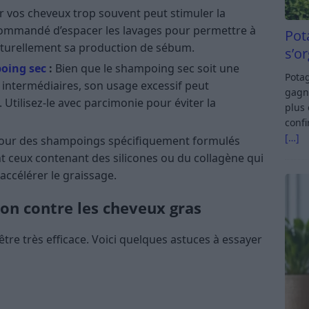
 vos cheveux trop souvent peut stimuler la
commandé d’espacer les lavages pour permettre à
Pot
aturellement sa production de sébum​.
s’o
oing sec
:
Bien que le shampoing sec soit une
Potag
s intermédiaires, son usage excessif peut
gagn
 Utilisez-le avec parcimonie pour éviter la
plus 
confi
[…]
our des shampoings spécifiquement formulés
nt ceux contenant des silicones ou du collagène qui
ccélérer le graissage​​.
son contre les cheveux gras
être très efficace. Voici quelques astuces à essayer