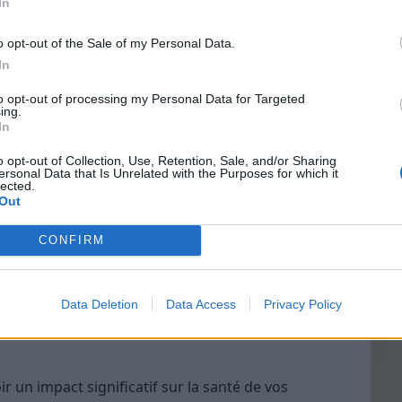
In
o opt-out of the Sale of my Personal Data.
ge de maïzena ou de farine de riz avec de l’argile
In
aturel. Cette préparation aide à absorber l’excès
Vin
produits commerciaux​.
to opt-out of processing my Personal Data for Targeted
eff
ing.
In
Vinai
grais
o opt-out of Collection, Use, Retention, Sale, and/or Sharing
 quelques gouttes d’huile essentielle de romarin à
ersonal Data that Is Unrelated with the Purposes for which it
les p
lected.
la production de sébum et à stimuler la croissance
de p
Out
CONFIRM
se cette huile pour ses
propriétés
huile essentielle
de tea tree peut être efficace pour
uler les problèmes de sébum.
Data Deletion
Data Access
Privacy Policy
r un impact significatif sur la santé de vos