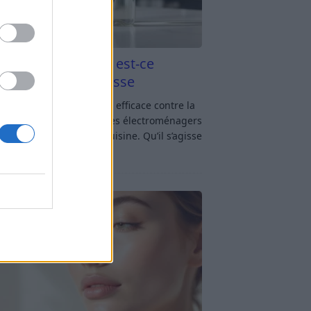
aigre blanc et four est-ce
icace contre la graisse
gre blanc et four : est-ce efficace contre la
se ? Le four fait partie des électroménagers
lus sollicités dans une cuisine. Qu’il s’agisse
réparer un gratin, de
[…]