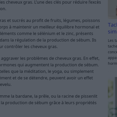
les cheveux gras. L’une des clés pour réduire l’excès
ion.
as et sucrés au profit de fruits, légumes, poissons
Tac
orps à maintenir un meilleur équilibre hormonal et
sim
léments comme le sélénium et le zinc, présents
 dans la régulation de la production de sébum. Ils
Les t
tache
ur contrôler les cheveux gras.
conce
appar
 aggraver les problèmes de cheveux gras. En effet,
horm
s hormones qui augmentent la production de sébum.
telles que la méditation, le yoga, ou simplement
ment et de se détendre, peuvent avoir un effet
evelu.
mme la bardane, la prêle, ou la racine de pissenlit
 la production de sébum grâce à leurs propriétés