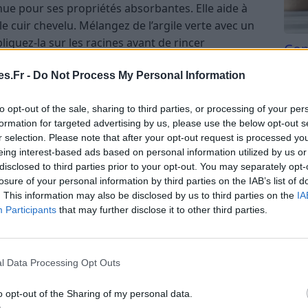
nue pour ses propriétés absorbantes. Elle aide à
le cuir chevelu. Mélangez de l’argile verte avec un
iquez-la sur les racines avant de rincer
Com
san
s.Fr -
Do Not Process My Personal Information
verte, l’argile blanche peut s’utiliser pour absorber
Tri d
beauc
r chevelu. Elle est particulièrement adaptée aux
to opt-out of the sale, sharing to third parties, or processing of your per
du l
formation for targeted advertising by us, please use the below opt-out s
compl
r selection. Please note that after your opt-out request is processed y
astu
eing interest-based ads based on personal information utilized by us or
disclosed to third parties prior to your opt-out. You may separately opt-
losure of your personal information by third parties on the IAB’s list of
 aide à équilibrer le pH du cuir chevelu et à réduire
. This information may also be disclosed by us to third parties on the
IA
ec de l’eau et utilisez-le comme dernier rinçage
Participants
that may further disclose it to other third parties.
mule la circulation et possède des propriétés
l Data Processing Opt Outs
uler la production de sébum. Faites infuser du
efroidir et utilisez comme rinçage​.
o opt-out of the Sharing of my personal data.