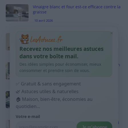
Vinaigre blanc et four est-ce efficace contre la
graisse
10 avril 2026
×
Taches pigmentaires : routine simple +
habitudes qui aident
Recevez nos meilleures astuces
9 avril 2026
dans votre boîte mail.
Des idées simples pour économiser, mieux
Produits ménagers : comment économiser en
courses sans acheter 10 sprays
consommer et prendre soin de vous.
9 avril 2026
✅ Gratuit & sans engagement
🌿 Astuces utiles & naturelles
Budget mensuel : méthode rapide pour
répartir son salaire dès le jour de paie
🏠 Maison, bien-être, économies au
quotidien...
9 avril 2026
Votre e-mail
Sport 10 minutes par jour est-ce utile et quoi
Je m’abonne
faire