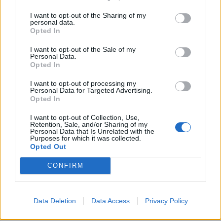
I want to opt-out of the Sharing of my
personal data.
Opted In
A propos Nathalie Leclerc
2950 Articles
I want to opt-out of the Sale of my
Personal Data.
Nathalie Leclerc est une journaliste spécialisée en santé et
Opted In
médecine. Mère de deux enfants, elle allie une solide
expertise journalistique à une expérience concrète de la
I want to opt-out of processing my
Personal Data for Targeted Advertising.
santé familiale et de la nutrition. Fervente adepte d’un mode
Opted In
de vie sain, écologique et durable, elle s’engage depuis de
nombreuses années en faveur des produits biologiques et
I want to opt-out of Collection, Use,
des solutions de ménage respectueuses de l’environnement.
Retention, Sale, and/or Sharing of my
Personal Data that Is Unrelated with the
Grâce à cette double casquette de journaliste et de maman
Purposes for which it was collected.
engagée, Nathalie propose des conseils pratiques, fiables et
Opted Out
accessibles, permettant à ses lecteurs de mieux naviguer
dans les enjeux de la santé moderne tout en adoptant des
CONFIRM
habitudes plus saines et respectueuses de la planète.
Data Deletion
Data Access
Privacy Policy
SUR LE MÊME THÈME