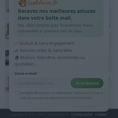
habitudes qui aident
Recevez nos meilleures astuces
9 avril 2026
dans votre boîte mail.
Des idées simples pour économiser, mieux
Produits ménagers : comment économiser en
courses sans acheter 10 sprays
consommer et prendre soin de vous.
9 avril 2026
✅ Gratuit & sans engagement
🌿 Astuces utiles & naturelles
Budget mensuel : méthode rapide pour
🏠 Maison, bien-être, économies au
répartir son salaire dès le jour de paie
quotidien...
9 avril 2026
Votre e-mail
Sport 10 minutes par jour est-ce utile et quoi
Je m’abonne
faire
9 avril 2026
J’accepte de recevoir la newsletter LesAstuces.fr par e-
mail. Je pourrai me désinscrire à tout moment.
Copyright © 2022 - 2025 | LesAstuces.fr -
Confidentialité
-
Cookies
-