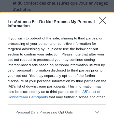
et du confort des chaussures que vous envisagez
d’acheter.
Conclusion
LesAstuces.Fr -
Do Not Process My Personal
Information
En suivant ce guide pratique pour bien choisir vos
If you wish to opt-out of the sale, sharing to third parties, or
chaussures de sport, vous mettez toutes les chances
processing of your personal or sensitive information for
de votre côté pour une expérience sportive réussie et
targeted advertising by us, please use the below opt-out
sans douleurs. Rappelez-vous que des chaussures de
section to confirm your selection. Please note that after your
sport bien choisies sont votre meilleur allié pour
opt-out request is processed you may continue seeing
atteindre vos objectifs sportifs
.
interest-based ads based on personal information utilized by
us or personal information disclosed to third parties prior to
your opt-out. You may separately opt-out of the further
SPORT
disclosure of your personal information by third parties on the
IAB’s list of downstream participants. This information may
also be disclosed by us to third parties on the
IAB’s List of
Downstream Participants
that may further disclose it to other
third parties.
Personal Data Processing Opt Outs