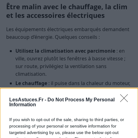
Être malin avec le chauffage, la clim
et les accessoires électriques
Les équipements électriques embarqués demandent
beaucoup d’énergie. Quelques conseils :
Utilisez la climatisation avec parcimonie
: en
ville, ouvrez plutôt les fenêtres à basse vitesse ;
sur route, privilégiez la ventilation sans
climatisation.
Le chauffage
: il puise dans la chaleur du moteur,
donc consomme indirectement du carburant. Ne
le mettez pas à fond inutilement.
LesAstuces.Fr -
Do Not Process My Personal
Information
Débranchez les accessoires inutiles
: GPS,
chargeurs, éclairages additionnels… tout ce qui
If you wish to opt-out of the sale, sharing to third parties, or
puise dans la batterie finit par impacter la
processing of your personal or sensitive information for
consommation.
targeted advertising by us, please use the below opt-out