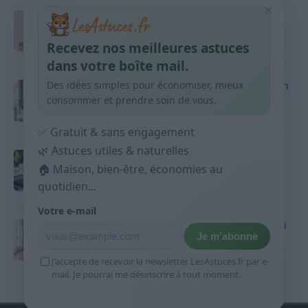
×
Taches pigmentaires : routine simple +
habitudes qui aident
Recevez nos meilleures astuces
9 avril 2026
dans votre boîte mail.
Des idées simples pour économiser, mieux
Produits ménagers : comment économiser en
courses sans acheter 10 sprays
consommer et prendre soin de vous.
9 avril 2026
✅ Gratuit & sans engagement
🌿 Astuces utiles & naturelles
Budget mensuel : méthode rapide pour
répartir son salaire dès le jour de paie
🏠 Maison, bien-être, économies au
quotidien...
9 avril 2026
Votre e-mail
Sport 10 minutes par jour est-ce utile et quoi
Je m’abonne
faire
9 avril 2026
J’accepte de recevoir la newsletter LesAstuces.fr par e-
mail. Je pourrai me désinscrire à tout moment.