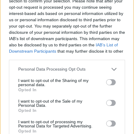
section to confirm your selection. Please note that after your
Pratiquer l’éco-conduite au
opt-out request is processed you may continue seeing
interest-based ads based on personal information utilized by
quotidien
us or personal information disclosed to third parties prior to
your opt-out. You may separately opt-out of the further
L’éco-conduite n’est pas réservée aux experts ou aux
disclosure of your personal information by third parties on the
conducteurs de voitures hybrides ! Chacun peut
IAB’s list of downstream participants. This information may
adopter ces réflexes :
also be disclosed by us to third parties on the
IAB’s List of
Downstream Participants
that may further disclose it to other
Démarrez sans accélérer
: sur les moteurs
third parties.
modernes, il n’est plus nécessaire de faire
Personal Data Processing Opt Outs
chauffer le moteur longtemps avant de partir.
I want to opt-out of the Sharing of my
Coupez le moteur à l’arrêt
: à un feu ou en
personal data.
attente de plus d’une minute, cela évite de brûler
Opted In
du carburant pour rien.
I want to opt-out of the Sale of my
Utilisez le frein moteur
: en descente, levez le
Personal Data.
Opted In
pied de l’accélérateur et laissez la voiture ralentir
en restant en prise plutôt que de freiner.
I want to opt-out of processing my
Personal Data for Targeted Advertising.
Adaptez votre conduite à la route
: sur
Opted In