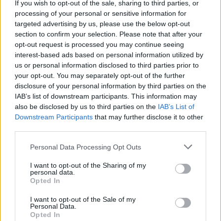
If you wish to opt-out of the sale, sharing to third parties, or
capacités, souvent peu affectée par le regard des
processing of your personal or sensitive information for
autres. Leur exemple nous montre qu’il est possible
targeted advertising by us, please use the below opt-out
de développer une estime de soi solide, en se
section to confirm your selection. Please note that after your
concentrant sur nos qualités et en acceptant nos
opt-out request is processed you may continue seeing
interest-based ads based on personal information utilized by
imperfections.
us or personal information disclosed to third parties prior to
your opt-out. You may separately opt-out of the further
La bienveillance et l’empathie
disclosure of your personal information by third parties on the
IAB’s list of downstream participants. This information may
Les enfants sont souvent très sensibles aux émotions
also be disclosed by us to third parties on the
IAB’s List of
des autres. Leur capacité à faire preuve d’empathie,
Downstream Participants
that may further disclose it to other
même à un jeune âge, nous rappelle l’importance de
third parties.
cultiver la compassion dans nos relations, et de ne
Personal Data Processing Opt Outs
pas juger sans comprendre.
I want to opt-out of the Sharing of my
Le besoin d’appartenance et de lien
personal data.
Opted In
Les enfants recherchent la reconnaissance et le
I want to opt-out of the Sale of my
sentiment d’être aimés. En leur donnant de l’attention
Personal Data.
Opted In
et de l’affection, nous réalisons que notre propre