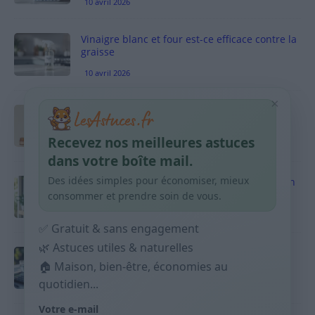
10 avril 2026
Vinaigre blanc et four est-ce efficace contre la
graisse
10 avril 2026
×
Taches pigmentaires : routine simple +
habitudes qui aident
Recevez nos meilleures astuces
9 avril 2026
dans votre boîte mail.
Des idées simples pour économiser, mieux
Produits ménagers : comment économiser en
courses sans acheter 10 sprays
consommer et prendre soin de vous.
9 avril 2026
✅ Gratuit & sans engagement
🌿 Astuces utiles & naturelles
Budget mensuel : méthode rapide pour
répartir son salaire dès le jour de paie
🏠 Maison, bien-être, économies au
quotidien...
9 avril 2026
Votre e-mail