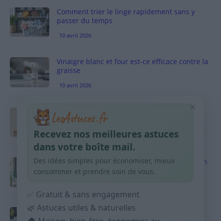
Comment trier le linge rapidement sans y
passer du temps
10 avril 2026
Vinaigre blanc et four est-ce efficace contre la
graisse
10 avril 2026
×
Taches pigmentaires : routine simple +
habitudes qui aident
Recevez nos meilleures astuces
9 avril 2026
dans votre boîte mail.
Des idées simples pour économiser, mieux
Produits ménagers : comment économiser en
courses sans acheter 10 sprays
consommer et prendre soin de vous.
9 avril 2026
✅ Gratuit & sans engagement
🌿 Astuces utiles & naturelles
Budget mensuel : méthode rapide pour
répartir son salaire dès le jour de paie
🏠 Maison, bien-être, économies au