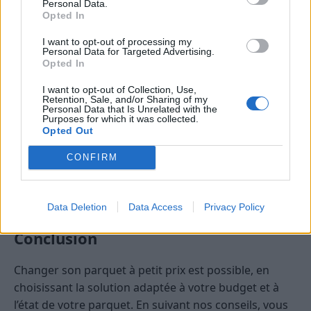
Personal Data.
Les prix du parquet
Opted In
I want to opt-out of processing my
Les prix du parquet varient en fonction du type de
Personal Data for Targeted Advertising.
parquet, de la qualité des matériaux et de la
Opted In
dimension des lames.
I want to opt-out of Collection, Use,
Retention, Sale, and/or Sharing of my
Personal Data that Is Unrelated with the
Le parquet massif est le plus cher, avec des prix
Purposes for which it was collected.
qui varient de 30 à 110 euros le mètre carré.
Opted Out
Le parquet flottant est moins cher, avec des prix
CONFIRM
qui varient de 20 à 120 euros le mètre carré.
Le parquet stratifié est le moins cher, avec des
prix qui varient de 10 à 50 euros le mètre carré.
Data Deletion
Data Access
Privacy Policy
Conclusion
Changer son parquet à petit prix est possible, en
choisissant la solution adaptée à votre budget et à
l’état de votre parquet. En suivant nos conseils, vous