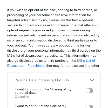
un parquet massif. Il est également un bon choix
pour les personnes qui souhaitent un parquet qui
If you wish to opt-out of the sale, sharing to third parties, or
processing of your personal or sensitive information for
soit facile à poser.
targeted advertising by us, please use the below opt-out
section to confirm your selection. Please note that after your
Parquet stratifié
opt-out request is processed you may continue seeing
interest-based ads based on personal information utilized by
Le parquet stratifié est le type de parquet le moins
us or personal information disclosed to third parties prior to
cher. Il est constitué de plusieurs couches de
your opt-out. You may separately opt-out of the further
matériaux, dont une couche supérieure imitant le
disclosure of your personal information by third parties on the
bois. La couche supérieure est généralement en
IAB’s list of downstream participants. This information may
also be disclosed by us to third parties on the
IAB’s List of
papier ou en plastique, recouvert d’une couche de
Downstream Participants
that may further disclose it to other
décor imitant le bois.
third parties.
Le parquet stratifié est un choix idéal pour les
Personal Data Processing Opt Outs
personnes qui souhaitent un revêtement de sol à
I want to opt-out of the Sharing of my
petit prix. Il est également un bon choix pour les
personal data.
personnes qui souhaitent un parquet qui soit facile à
Opted In
poser et à entretenir.
I want to opt-out of the Sale of my