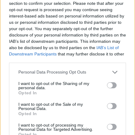
section to confirm your selection. Please note that after your
Privilégiez des accessoires discrets mais
opt-out request is processed you may continue seeing
tendance : une montre sobre, un sac à
interest-based ads based on personal information utilized by
bandoulière pratique, des sneakers ou des
us or personal information disclosed to third parties prior to
ballerines.
your opt-out. You may separately opt-out of the further
disclosure of your personal information by third parties on the
Osez la couleur avec un sac ou une ceinture
IAB’s list of downstream participants. This information may
colorée pour apporter du peps à un look neutre.
also be disclosed by us to third parties on the
IAB’s List of
Downstream Participants
that may further disclose it to other
Pour une occasion formelle ou
third parties.
professionnelle
Personal Data Processing Opt Outs
Optez pour des bijoux raffinés, comme une paire
I want to opt-out of the Sharing of my
de boucles d’oreilles en perles ou un collier fin.
personal data.
Opted In
Choisissez un sac structuré et des chaussures
élégantes, comme des escarpins ou des
I want to opt-out of the Sale of my
Personal Data.
mocassins en cuir.
Opted In
Ajoutez une ceinture en cuir ou en métal pour
I want to opt-out of processing my
marquer la silhouette avec subtilité.
Personal Data for Targeted Advertising.
Opted In