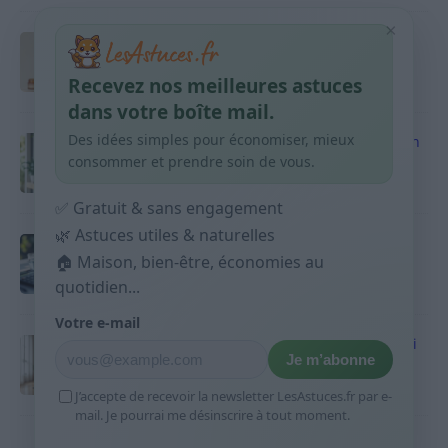
×
Taches pigmentaires : routine simple +
habitudes qui aident
Recevez nos meilleures astuces
9 avril 2026
dans votre boîte mail.
Des idées simples pour économiser, mieux
Produits ménagers : comment économiser en
courses sans acheter 10 sprays
consommer et prendre soin de vous.
9 avril 2026
✅ Gratuit & sans engagement
🌿 Astuces utiles & naturelles
Budget mensuel : méthode rapide pour
répartir son salaire dès le jour de paie
🏠 Maison, bien-être, économies au
quotidien...
9 avril 2026
Votre e-mail
Sport 10 minutes par jour est-ce utile et quoi
Je m’abonne
faire
9 avril 2026
J’accepte de recevoir la newsletter LesAstuces.fr par e-
mail. Je pourrai me désinscrire à tout moment.