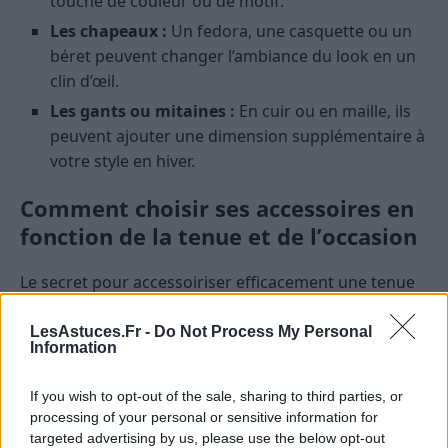
touche de couleur ou de motif.
Les chapeaux :
Un fedora, une casquette ou un
béret peuvent changer l’ambiance du look en un
clin d’œil.
Les gants ou mitaines :
En cuir ou en maille, ils
peuvent ajouter une dimension supplémentaire à
votre style en hiver.
Comment choisir ses accessoires en
fonction de la tenue et de l’occasion
Le secret pour accessoiriser efficacement une tenue
simple est de savoir ajuster ses choix en fonction du
contexte et du style désiré. Voici quelques conseils
LesAstuces.Fr -
Do Not Process My Personal
Information
pratiques :
If you wish to opt-out of the sale, sharing to third parties, or
Pour une tenue quotidienne ou
processing of your personal or sensitive information for
décontractée
targeted advertising by us, please use the below opt-out