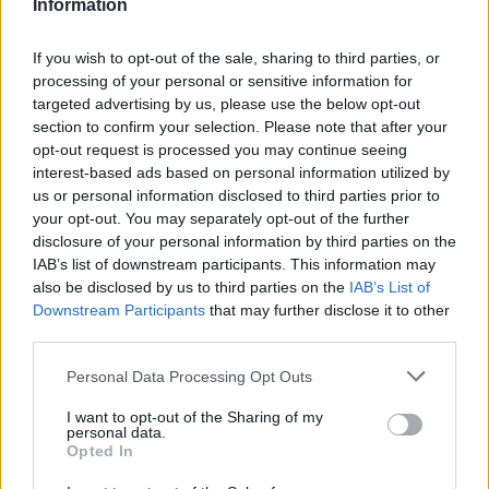
longues ou un hamac près de la piscine. Ajoutez des
Information
jardinières et des pots volumineux pour végétaliser
l’espace et créer une ambiance agréable​.
If you wish to opt-out of the sale, sharing to third parties, or
processing of your personal or sensitive information for
Jardin zen
targeted advertising by us, please use the below opt-out
section to confirm your selection. Please note that after your
Pour un jardin zen, optez pour des plantes
opt-out request is processed you may continue seeing
interest-based ads based on personal information utilized by
minimalistes, des graviers, des galets et des éléments
us or personal information disclosed to third parties prior to
d’eau. Créez des chemins en pas japonais pour un
your opt-out. You may separately opt-out of the further
passage harmonieux à travers le jardin. Les jardins
disclosure of your personal information by third parties on the
zen sont parfaits pour les petits espaces et apportent
IAB’s list of downstream participants. This information may
une touche de sérénité​.
also be disclosed by us to third parties on the
IAB’s List of
Downstream Participants
that may further disclose it to other
Potager et verger
third parties.
Personal Data Processing Opt Outs
Un potager bien placé dans une zone ensoleillée peut
être à la fois décoratif et utile. Plantez des légumes et
I want to opt-out of the Sharing of my
personal data.
des herbes aromatiques dans des carrés potagers ou
Opted In
des bacs surélevés pour un
entretien facile
. Ajoutez