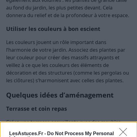
également aux volumes : les plantes de grande taille
au fond du jardin, les plus petites devant. Cela
donnera du relief et de la profondeur à votre espace​.
Utiliser les couleurs à bon escient
Les couleurs jouent un rôle important dans
l’harmonie de votre jardin. Associez des plantes par
leur couleur pour créer des massifs attrayants et
veillez à ce que les couleurs des éléments de
décoration et des structures (comme les pergolas ou
les clôtures) s’harmonisent avec celles des plantes​.
Quelques idées d’aménagement
Terrasse et coin repas
Créez une terrasse accueillante avec des meubles
confortables, comme un canapé d’angle, des chaises
LesAstuces.Fr -
Do Not Process My Personal