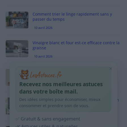
Comment trier le linge rapidement sans y
passer du temps
10 avril 2026
Vinaigre blanc et four est-ce efficace contre la
graisse
10 avril 2026
×
Taches pigmentaires : routine simple +
habitudes qui aident
Recevez nos meilleures astuces
9 avril 2026
dans votre boîte mail.
Des idées simples pour économiser, mieux
Produits ménagers : comment économiser en
courses sans acheter 10 sprays
consommer et prendre soin de vous.
9 avril 2026
✅ Gratuit & sans engagement
🌿 Astuces utiles & naturelles