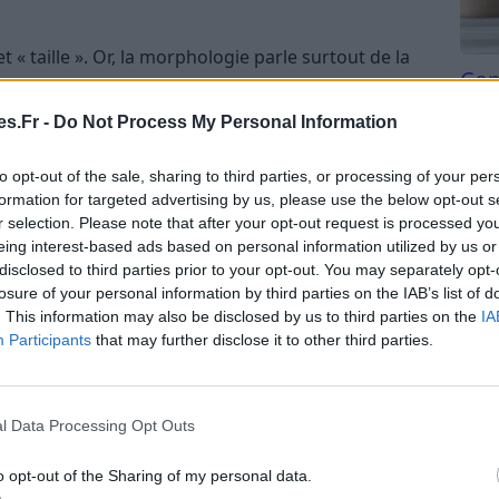
« taille ». Or, la morphologie parle surtout de la
Com
rine, taille, hanches, jambes). Deux personnes de
san
 même structure. L’idée n’est pas de « camoufler »
s.Fr -
Do Not Process My Personal Information
emble pour guider l’œil vers vos points forts.
Tri d
beauc
to opt-out of the sale, sharing to third parties, or processing of your per
e silhouette sans effort :
du l
formation for targeted advertising by us, please use the below opt-out s
compl
r selection. Please note that after your opt-out request is processed y
, encolures, taille, tombé).
astu
eing interest-based ads based on personal information utilized by us or
disclosed to third parties prior to your opt-out. You may separately opt-
turent, fluides qui accompagnent).
losure of your personal information by third parties on the IAB’s list of
crochent la lumière et l’attention).
. This information may also be disclosed by us to third parties on the
IA
Participants
that may further disclose it to other third parties.
er la vôtre en 5
l Data Processing Opt Outs
e que vous avez déjà. Prenez un miroir en pied et
o opt-out of the Sharing of my personal data.