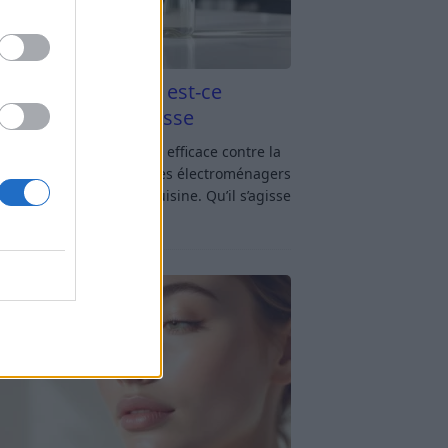
aigre blanc et four est-ce
icace contre la graisse
gre blanc et four : est-ce efficace contre la
se ? Le four fait partie des électroménagers
lus sollicités dans une cuisine. Qu’il s’agisse
réparer un gratin, de
[…]