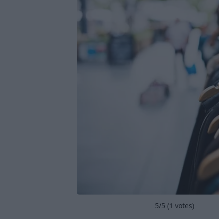
5
/5 (
1
votes)