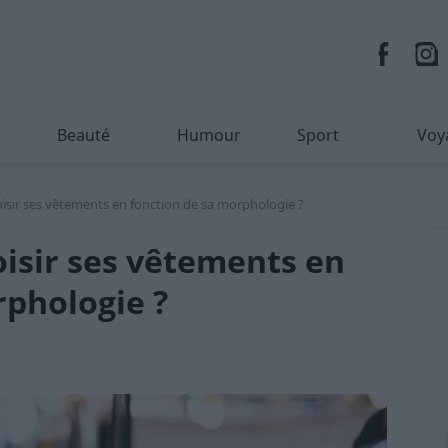
Beauté
Humour
Sport
Voy
sir ses vêtements en fonction de sa morphologie ?
isir ses vêtements en
rphologie ?