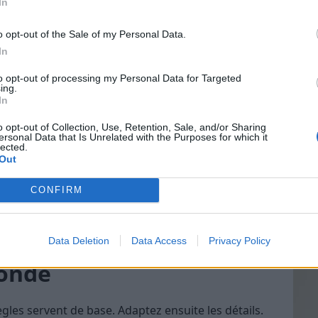
In
s d’épaules et vos index sur le point le plus large
o opt-out of the Sale of my Personal Data.
visuellement : épaules ou hanches, ou ni l’un ni
In
Vin
to opt-out of processing my Personal Data for Targeted
eff
 marquée (creusée) ou plutôt droite ?
ing.
In
Vinai
e haut attire-t-il d’abord le regard, ou plutôt le bas
grais
o opt-out of Collection, Use, Retention, Sale, and/or Sharing
ersonal Data that Is Unrelated with the Purposes for which it
les p
lected.
noir de même coupe : lequel vous structure le mieux
de p
Out
 zone dominante) ?
dans lesquelles vous recevez le plus de
CONFIRM
ent vos lignes gagnantes.
ersels qui flattent
Data Deletion
Data Access
Privacy Policy
monde
les servent de base. Adaptez ensuite les détails.