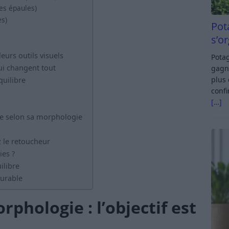
es épaules)
es)
Pot
s’o
eurs outils visuels
Potag
ui changent tout
gagn
plus 
quilibre
confi
[…]
te selon sa morphologie
le retoucheur
ies ?
ilibre
urable
hologie : l’objectif est