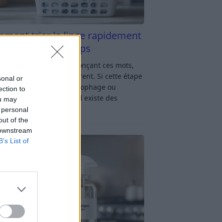
ment trier le linge rapidement
s y passer du temps
u linge : rien qu’en prononçant ces mots,
oup d’entre nous soupirent. Si cette étape
sonal or
avage vous semble chronophage ou
ection to
iquée, rassurez-vous : il existe des
ou may
ces simples
[…]
 personal
out of the
 downstream
B’s List of