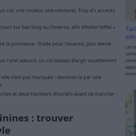
un col, une couleur, une ceinture). Trop d’« accents
ourt sur bas long ou l’inverse, afin d’éviter l’effet «
Tac
sim
nt la promesse : fluide pour l’aisance, plus dense
Les t
tache
 un rond adoucit, un col bateau élargit visuellement
conce
appar
horm
si elle n’est pas marquée : dessinez-la par une
e.
hes et deux hauteurs d’ourlets avant de trancher :
nines : trouver
yle