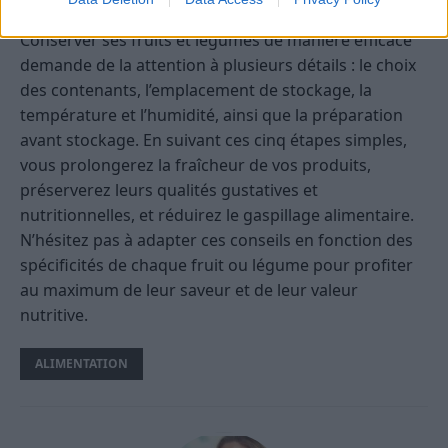
Conserver ses fruits et légumes de manière efficace
demande de la attention à plusieurs détails : le choix
des contenants, l’emplacement de stockage, la
température et l’humidité, ainsi que la préparation
avant stockage. En suivant ces cinq étapes simples,
vous prolongerez la fraîcheur de vos produits,
préserverez leurs qualités gustatives et
nutritionnelles, et réduirez le gaspillage alimentaire.
N’hésitez pas à adapter ces conseils en fonction des
spécificités de chaque fruit ou légume pour profiter
au maximum de leur saveur et de leur valeur
nutritive.
ALIMENTATION