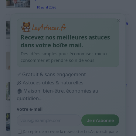
10 avril 2026
×
Vinaigre blanc et four est-ce efficace contre la
graisse
Recevez nos meilleures astuces
10 avril 2026
dans votre boîte mail.
Des idées simples pour économiser, mieux
Taches pigmentaires : routine simple +
habitudes qui aident
consommer et prendre soin de vous.
9 avril 2026
✅ Gratuit & sans engagement
🌿 Astuces utiles & naturelles
Produits ménagers : comment économiser en
courses sans acheter 10 sprays
🏠 Maison, bien-être, économies au
quotidien...
9 avril 2026
Votre e-mail
Budget mensuel : méthode rapide pour
Je m’abonne
répartir son salaire dès le jour de paie
9 avril 2026
J’accepte de recevoir la newsletter LesAstuces.fr par e-