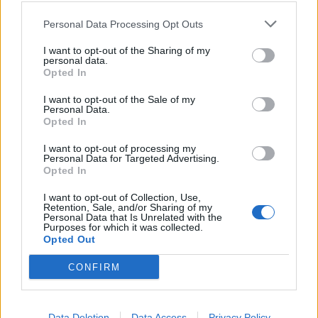
Pour accélérer la maturation, placez-les dans un sac
Personal Data Processing Opt Outs
en papier avec une pomme ou une banane, qui
émettent de l’éthylène, un gaz naturel favorisant la
I want to opt-out of the Sharing of my
maturation.
personal data.
Opted In
Consommer avant qu’ils ne se détériorent
I want to opt-out of the Sale of my
Personal Data.
Opted In
Il est essentiel de planifier la consommation de vos
fruits et légumes en fonction de leur durée de
I want to opt-out of processing my
conservation. Par exemple, consommez rapidement
Personal Data for Targeted Advertising.
Opted In
les fraises ou les feuilles de salade, qui se détériorent
en quelques jours, et gardez plus longtemps les
I want to opt-out of Collection, Use,
Retention, Sale, and/or Sharing of my
pommes de terre ou les carottes.
Personal Data that Is Unrelated with the
Purposes for which it was collected.
Opted Out
Une bonne gestion permet d’éviter le gaspillage
alimentaire et de profiter pleinement de la saveur et
CONFIRM
des qualités nutritionnelles de chaque produit.
Conclusion
Data Deletion
Data Access
Privacy Policy