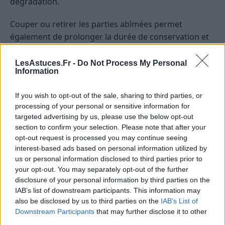
dégradation.
Couper ou retirer les parties abîmées permet
également de prolonger la durée de conservation et
d’éviter le gaspillage.
LesAstuces.Fr -
Do Not Process My Personal
Gérer la maturation et la
Information
consommation en fonction de la
If you wish to opt-out of the sale, sharing to third parties, or
durée de conservation
processing of your personal or sensitive information for
targeted advertising by us, please use the below opt-out
Surveiller la maturité
section to confirm your selection. Please note that after your
opt-out request is processed you may continue seeing
Certains fruits, comme les avocats, les bananes ou les
interest-based ads based on personal information utilized by
tomates, continuent à mûrir après la récolte. Il est
us or personal information disclosed to third parties prior to
your opt-out. You may separately opt-out of the further
important de suivre leur évolution pour les
disclosure of your personal information by third parties on the
consommer à point. Si vous souhaitez ralentir leur
IAB’s list of downstream participants. This information may
maturation, placez-les au réfrigérateur dès qu’ils
also be disclosed by us to third parties on the
IAB’s List of
atteignent la maturité souhaitée.
Downstream Participants
that may further disclose it to other
third parties.