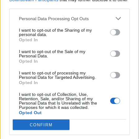
third parties.
Si vous envisagez de remplacer votre chauffe-eau,
Personal Data Processing Opt Outs
privilégiez un modèle économique et respectueux de
l’environnement :
I want to opt-out of the Sharing of my
personal data.
Opted In
Chauffe-eau à haute efficacité
: avec une
meilleure isolation ou une technologie de
I want to opt-out of the Sale of my
Personal Data.
chauffage plus performante.
Opted In
Chauffe-eau solaire ou thermodynamique
:
I want to opt-out of processing my
permettant de réduire significativement la
Personal Data for Targeted Advertising.
consommation électrique.
Opted In
Capacité adaptée à votre foyer
: éviter d’acheter
I want to opt-out of Collection, Use,
un chauffe-eau trop grand ou trop petit, car cela
Retention, Sale, and/or Sharing of my
Personal Data that Is Unrelated with the
influence directement la consommation.
Purposes for which it was collected.
Opted Out
Un modèle bien choisi, combiné à une utilisation
CONFIRM
responsable, permet de réduire votre facture et votre
impact environnemental.