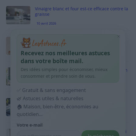
Vinaigre blanc et four est-ce efficace contre la
graisse
10 avril 2026
×
Taches pigmentaires : routine simple +
habitudes qui aident
Recevez nos meilleures astuces
9 avril 2026
dans votre boîte mail.
Des idées simples pour économiser, mieux
Produits ménagers : comment économiser en
courses sans acheter 10 sprays
consommer et prendre soin de vous.
9 avril 2026
✅ Gratuit & sans engagement
🌿 Astuces utiles & naturelles
Budget mensuel : méthode rapide pour
🏠 Maison, bien-être, économies au
répartir son salaire dès le jour de paie
quotidien...
9 avril 2026
Votre e-mail
Sport 10 minutes par jour est-ce utile et quoi