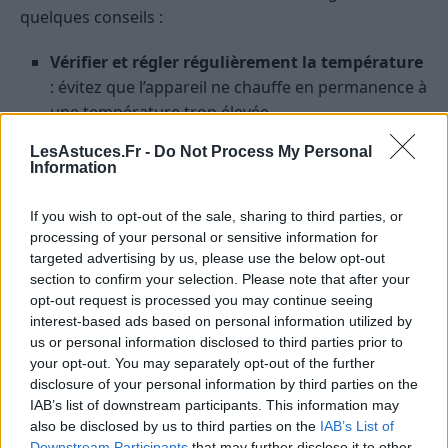
quelques conseils :
Vérifier et régler régulièrement la température
: évitez que l’appareil ne chauffe en permanence à
une température trop élevée.
Vidanger le chauffe-eau
: supprimer les
LesAstuces.Fr -
Do Not Process My Personal
sédiments accumulés dans le fond du réservoir
Information
permet d’améliorer la performance de chauffage.
If you wish to opt-out of the sale, sharing to third parties, or
Contrôler l’isolation
: une bonne isolation du
processing of your personal or sensitive information for
ballon ou des tuyaux limite les pertes de chaleur
targeted advertising by us, please use the below opt-out
et maintient l’eau chaude plus longtemps.
section to confirm your selection. Please note that after your
opt-out request is processed you may continue seeing
Un entretien annuel par un professionnel peut
interest-based ads based on personal information utilized by
également prévenir les dysfonctionnements et
us or personal information disclosed to third parties prior to
your opt-out. You may separately opt-out of the further
prolonger la durée de vie de votre équipement.
disclosure of your personal information by third parties on the
IAB’s list of downstream participants. This information may
Choisir un modèle performant et
also be disclosed by us to third parties on the
IAB’s List of
adapté à ses besoins
Downstream Participants
that may further disclose it to other