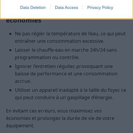
Data Deletion
Data Access
Privacy Policy
Les erreurs à éviter pour faire des
économies
Ne pas régler la température de l’eau, ce qui peut
entraîner une consommation excessive.
Laisser le chauffe-eau en marche 24h/24 sans
programmation ou contrôle.
Ignorer l’entretien régulier, provoquant une
baisse de performance et une consommation
accrue.
Utiliser un appareil inadapté à la taille du foyer, ce
qui peut conduire à un gaspillage d’énergie.
En évitant ces erreurs, vous maximisez vos
économies et prolongez la durée de vie de votre
équipement.