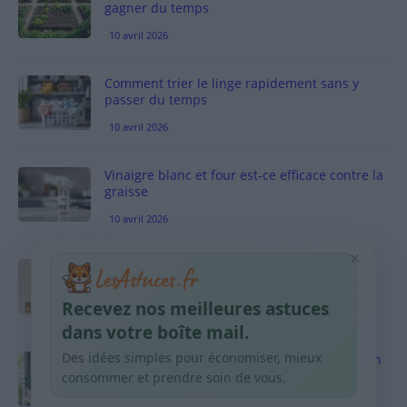
gagner du temps
10 avril 2026
Comment trier le linge rapidement sans y
passer du temps
10 avril 2026
Vinaigre blanc et four est-ce efficace contre la
graisse
10 avril 2026
×
Taches pigmentaires : routine simple +
habitudes qui aident
Recevez nos meilleures astuces
9 avril 2026
dans votre boîte mail.
Des idées simples pour économiser, mieux
Produits ménagers : comment économiser en
courses sans acheter 10 sprays
consommer et prendre soin de vous.
9 avril 2026