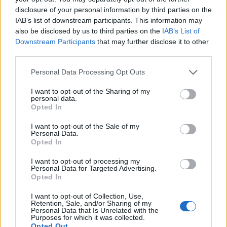
disclosure of your personal information by third parties on the
IAB’s list of downstream participants. This information may
also be disclosed by us to third parties on the
IAB’s List of
Downstream Participants
that may further disclose it to other
third parties.
Personal Data Processing Opt Outs
A propos Nathalie Leclerc
2950 Articles
I want to opt-out of the Sharing of my
Nathalie Leclerc est une journaliste spécialisée en santé et
personal data.
médecine. Mère de deux enfants, elle allie une solide
Opted In
expertise journalistique à une expérience concrète de la
santé familiale et de la nutrition. Fervente adepte d’un mode
I want to opt-out of the Sale of my
Personal Data.
de vie sain, écologique et durable, elle s’engage depuis de
Opted In
nombreuses années en faveur des produits biologiques et
des solutions de ménage respectueuses de l’environnement.
I want to opt-out of processing my
Grâce à cette double casquette de journaliste et de maman
Personal Data for Targeted Advertising.
Opted In
engagée, Nathalie propose des conseils pratiques, fiables et
accessibles, permettant à ses lecteurs de mieux naviguer
I want to opt-out of Collection, Use,
dans les enjeux de la santé moderne tout en adoptant des
Retention, Sale, and/or Sharing of my
habitudes plus saines et respectueuses de la planète.
Personal Data that Is Unrelated with the
Purposes for which it was collected.
Opted Out