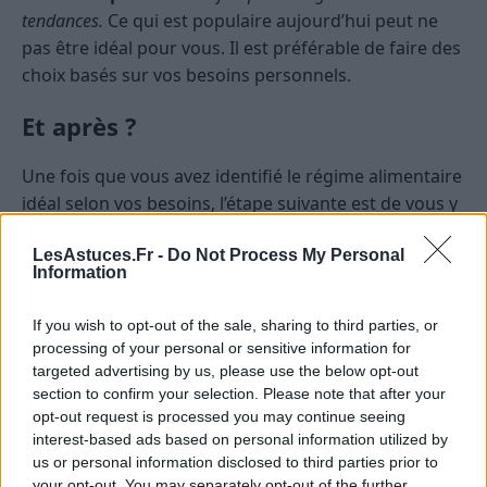
tendances.
Ce qui est populaire aujourd’hui peut ne
pas être idéal pour vous. Il est préférable de faire des
choix basés sur vos besoins personnels.
Et après ?
Une fois que vous avez identifié le régime alimentaire
idéal selon vos besoins, l’étape suivante est de vous y
tenir. Pensez à planifier vos repas, faire des listes de
LesAstuces.Fr -
Do Not Process My Personal
courses intelligentes et, surtout, soyez patient avec
Information
vous-même. Rome ne s’est pas construite en un jour,
et votre régime idéal nécessitera également du
If you wish to opt-out of the sale, sharing to third parties, or
temps et de la détermination.
processing of your personal or sensitive information for
targeted advertising by us, please use the below opt-out
BIEN-ÊTRE
SANTÉ
section to confirm your selection. Please note that after your
opt-out request is processed you may continue seeing
interest-based ads based on personal information utilized by
us or personal information disclosed to third parties prior to
your opt-out. You may separately opt-out of the further