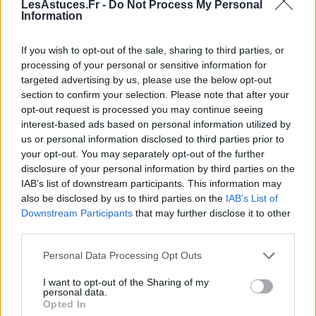
besoins et à votre style de décoration. Vous pouvez
LesAstuces.Fr -
Do Not Process My Personal
Information
par exemple installer une armoire, une commode,
des étagères ou des tiroirs sous le lit.
If you wish to opt-out of the sale, sharing to third parties, or
processing of your personal or sensitive information for
7. Créez une ambiance cocooning
targeted advertising by us, please use the below opt-out
section to confirm your selection. Please note that after your
Pour créer une ambiance cocooning dans votre
opt-out request is processed you may continue seeing
chambre, pensez à ajouter des éléments douillets,
interest-based ads based on personal information utilized by
comme un plaid, des coussins, une couverture ou un
us or personal information disclosed to third parties prior to
your opt-out. You may separately opt-out of the further
tapis.
disclosure of your personal information by third parties on the
IAB’s list of downstream participants. This information may
Vous pouvez également installer des guirlandes
also be disclosed by us to third parties on the
IAB’s List of
lumineuses ou des bougies pour créer une ambiance
Downstream Participants
that may further disclose it to other
tamisée et chaleureuse.
third parties.
8. Privilégiez les matières naturelles
Personal Data Processing Opt Outs
I want to opt-out of the Sharing of my
personal data.
Opted In