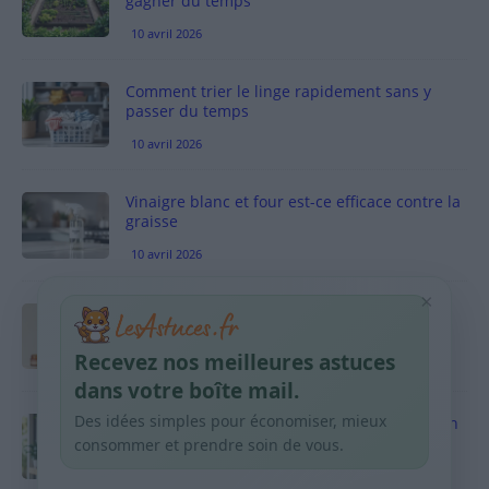
gagner du temps
10 avril 2026
Comment trier le linge rapidement sans y
passer du temps
10 avril 2026
Vinaigre blanc et four est-ce efficace contre la
graisse
10 avril 2026
×
Taches pigmentaires : routine simple +
habitudes qui aident
Recevez nos meilleures astuces
9 avril 2026
dans votre boîte mail.
Des idées simples pour économiser, mieux
Produits ménagers : comment économiser en
courses sans acheter 10 sprays
consommer et prendre soin de vous.
9 avril 2026