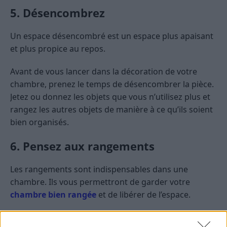
5. Désencombrez
Un espace désencombré est un espace plus apaisant
et plus propice au repos.
Avant de vous lancer dans la décoration de votre
chambre, prenez le temps de désencombrer la pièce.
Jetez ou donnez les objets que vous n’utilisez plus et
rangez les autres objets de manière à ce qu’ils soient
bien organisés.
6. Pensez aux rangements
Les rangements sont indispensables dans une
chambre. Ils vous permettront de garder votre
chambre bien rangée
et de libérer de l’espace.
Choisissez des rangements qui s’adaptent à vos