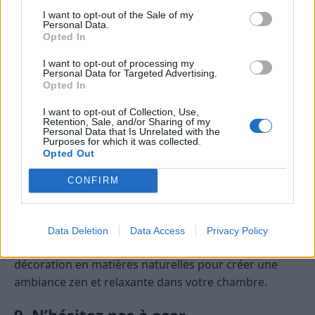
I want to opt-out of the Sale of my
Personal Data.
Opted In
I want to opt-out of processing my
Personal Data for Targeted Advertising.
Opted In
I want to opt-out of Collection, Use,
Retention, Sale, and/or Sharing of my
Personal Data that Is Unrelated with the
Purposes for which it was collected.
Opted Out
Les matières naturelles, comme le bois, le lin ou le
CONFIRM
coton, apportent une touche de chaleur et de
douceur à une pièce.
Data Deletion
Data Access
Privacy Policy
Choisissez des meubles, des textiles et des objets de
décoration en matières naturelles pour créer une
ambiance zen et relaxante dans votre chambre.